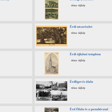
téma: tájkép
Érdi utcarészlet
téma: tájkép
Érdi újfalusi templom
téma: tájkép
Érdliget és ófalu
téma: tájkép
Érd Ófalu és a postahivatal