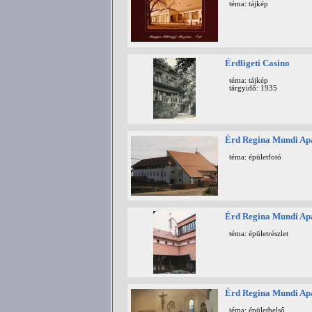
téma: tájkép
Érdligeti Casino
téma: tájkép
tárgyidő: 1935
Érd Regina Mundi Ap
téma: épületfotó
Érd Regina Mundi Ap
téma: épületrészlet
Érd Regina Mundi Ap
téma: épületbelső