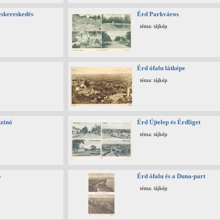
eskereskedés
Érd Parkváros
téma: tájkép
Érd ófalu látképe
téma: tájkép
szinó
Érd Újtelep és Érdliget
téma: tájkép
ó
Érd ófalu és a Duna-part
téma: tájkép