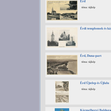
Érd
téma: tájkép
Érdi templomok és ká
Érd, Duna-part
téma: tájkép
Érd Újtelep és Újfalu
téma: tájkép
Kármelhegyi Boldoga