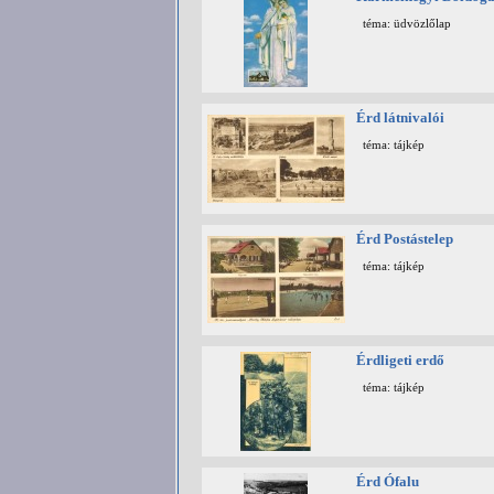
téma: üdvözlőlap
Érd látnivalói
téma: tájkép
Érd Postástelep
téma: tájkép
Érdligeti erdő
téma: tájkép
Érd Ófalu