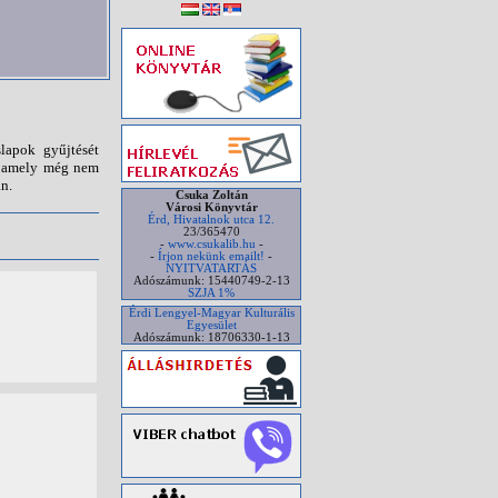
lapok gyűjtését
n, amely még nem
n.
Csuka Zoltán
Városi Könyvtár
Érd, Hivatalnok utca 12.
23/365470
-
www.csukalib.hu
-
-
Írjon nekünk emailt!
-
NYITVATARTÁS
Adószámunk: 15440749-2-13
SZJA 1%
Érdi Lengyel-Magyar Kulturális
Egyesület
Adószámunk: 18706330-1-13