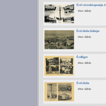
Érd városközpontja é
téma: tájkép
Érd ófalu látképe
téma: tájkép
Érdliget
téma: tájkép
Érd ófalu
téma: tájkép