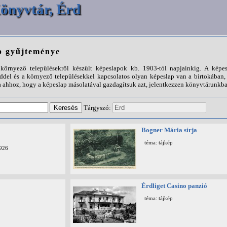
önyvtár, Érd
p gyűjteménye
örnyező településekről készült képeslapok kb. 1903-tól napjainkig. A képes
ddel és a környező településekkel kapcsolatos olyan képeslap van a birtokába
 ahhoz, hogy a képeslap másolatával gazdagítsuk azt, jelentkezzen könyvtárunkba
Tárgyszó:
Bogner Mária sírja
téma: tájkép
1926
Érdliget Casino panzió
téma: tájkép