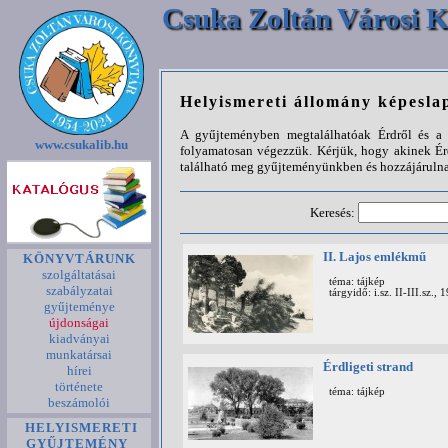
Csuka Zoltán Városi K
Helyismereti állomány képesla
A gyűjteményben megtalálhatóak Érdről és a k
www.csukalib.hu
folyamatosan végezzük. Kérjük, hogy akinek Ér
található meg gyűjteményünkben és hozzájárulna
Keresés:
II. Lajos emlékmű
KÖNYVTÁRUNK
szolgáltatásai
téma: tájkép
szabályzatai
tárgyidő: i.sz. II-III.sz., 
gyűjteménye
újdonságai
kiadványai
munkatársai
Érdligeti strand
hírei
története
téma: tájkép
beszámolói
HELYISMERETI
GYŰJTEMÉNY