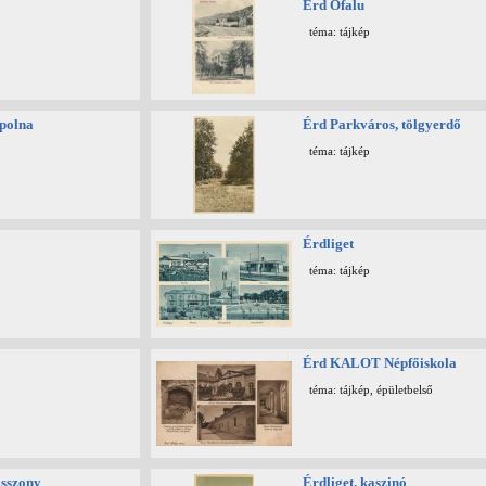
Érd Ófalu
téma: tájkép
polna
Érd Parkváros, tölgyerdő
téma: tájkép
Érdliget
téma: tájkép
Érd KALOT Népfőiskola
téma: tájkép, épületbelső
sszony
Érdliget, kaszinó