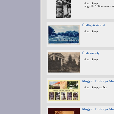
téma: tájkép
tárgyidő: 1960-as évek v
Érdligeti strand
téma: tájkép
Érdi kastély
téma: tájkép
Magyar Földrajzi M
téma: tájkép, szobor
Magyar Földrajzi M