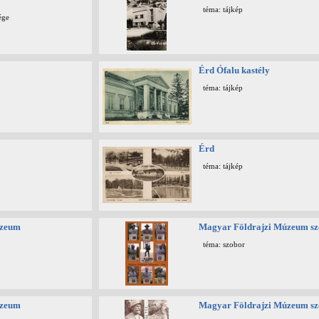
téma: tájkép
ége
Érd Ófalu kastély
téma: tájkép
Érd
téma: tájkép
úzeum
Magyar Földrajzi Múzeum sz
téma: szobor
úzeum
Magyar Földrajzi Múzeum sz