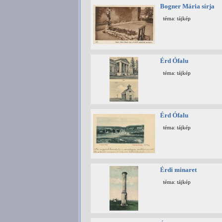
Bogner Mária sírja
téma: tájkép
Érd Ófalu
téma: tájkép
Érd Ófalu
téma: tájkép
Érdi minaret
téma: tájkép