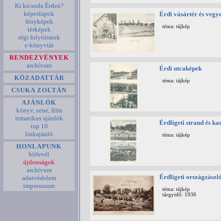
Ki kicsoda Érden?
képeslapok
Érdi vásártér és vegy
fényképek
téma: tájkép
térképek
régi folyóiratok
e-könyvtár
RENDEZVÉNYEK
archívum
Érdi utcaképek
KÖZADATTÁR
téma: tájkép
CSUKA ZOLTÁN
AJÁNLÓK
könyv, zene, film
tematikus ajánlók
Érdligeti strand és ka
top 10
linkajánló
téma: tájkép
HONLAPUNK
hírlevél
újdonságok
archívum
Érdligeti országzászl
adatvédelem
impresszum
téma: tájkép
tárgyidő: 1936