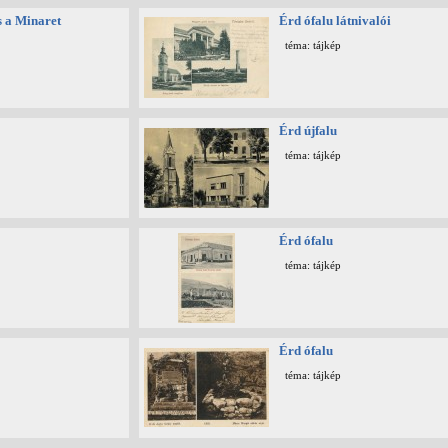
s a Minaret
Érd ófalu látnivalói
téma: tájkép
Érd újfalu
téma: tájkép
Érd ófalu
téma: tájkép
Érd ófalu
téma: tájkép