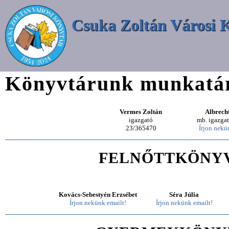
Csuka Zoltán Városi 
Könyvtárunk munkatár
Vermes Zoltán
Albrecht
igazgató
mb. igazgat
23/365470
Írjon nekü
FELNŐTTKÖNY
Kovács-Sebestyén Erzsébet
Séra Júlia
Írjon nekünk emailt!
Írjon nekünk emailt!