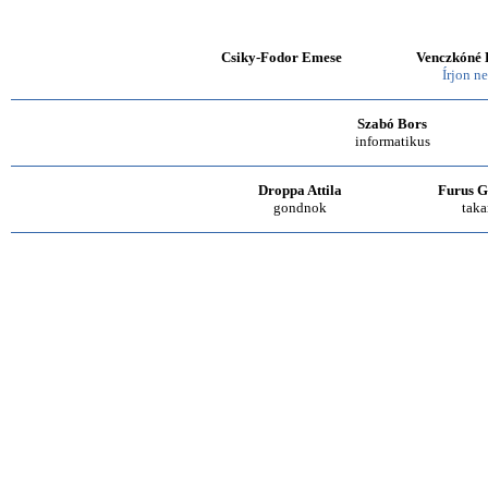
Csiky-Fodor Emese
Venczkóné 
Írjon n
Szabó Bors
informatikus
Droppa Attila
Furus G
gondnok
taka