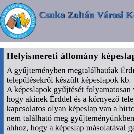
Csuka Zoltán Városi K
Helyismereti állomány képesl
A gyűjteményben megtalálhatóak Érdr
településekről készült képeslapok kb. 
A képeslapok gyűjtését folyamatosan 
hogy akinek Érddel és a környező tel
kapcsolatos olyan képeslap van a bir
nem található meg gyűjteményünkben 
ahhoz, hogy a képeslap másolatával ga