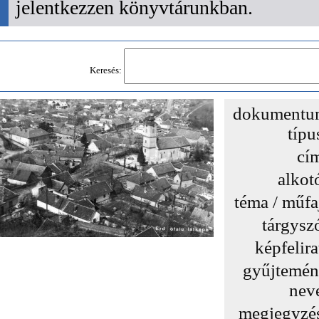
jelentkezzen könyvtárunkban.
Keresés:
dokumentu
típu
cí
alkot
téma / műfa
tárgysz
képfelira
gyűjtemé
nev
megjegyzé