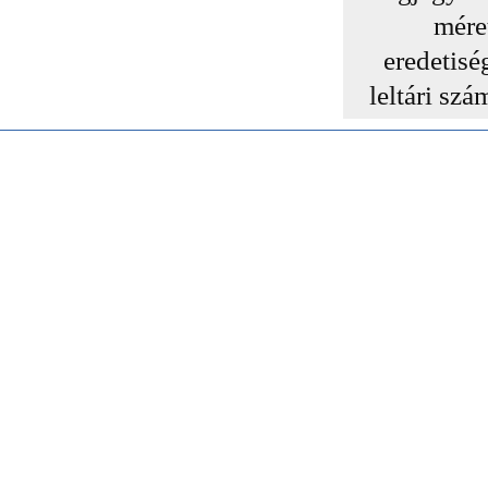
mére
eredetisé
leltári szá