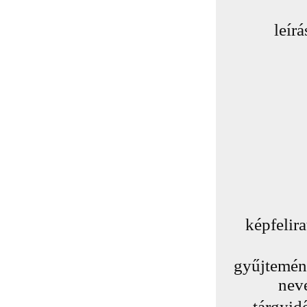
leírá
képfelira
gyűjtemé
nev
tárgyid