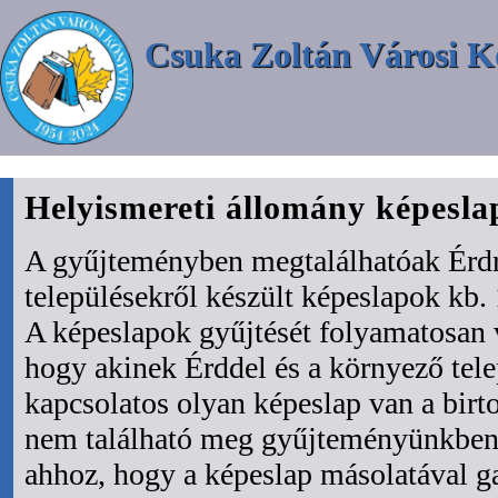
Csuka Zoltán Városi K
Helyismereti állomány képesl
A gyűjteményben megtalálhatóak Érdr
településekről készült képeslapok kb. 
A képeslapok gyűjtését folyamatosan 
hogy akinek Érddel és a környező tel
kapcsolatos olyan képeslap van a bir
nem található meg gyűjteményünkben 
ahhoz, hogy a képeslap másolatával ga