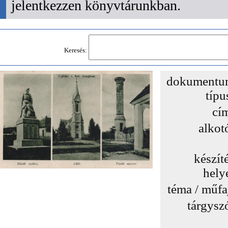
jelentkezzen könyvtárunkban.
Keresés:
dokumentu
típu
cí
alkot
készít
hely
téma / műfa
tárgysz