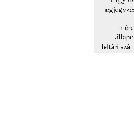
megjegyzé
mére
állapo
leltári szá