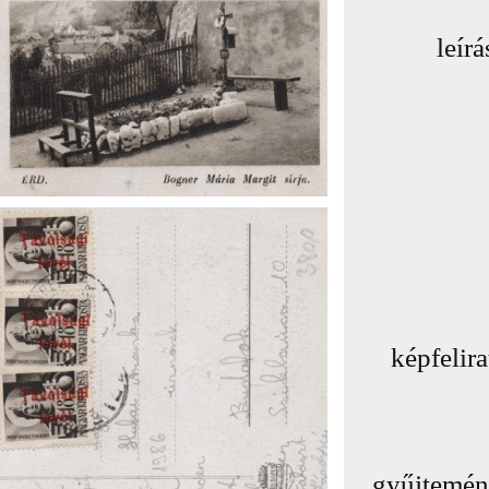
leírá
képfelira
gyűjtemé