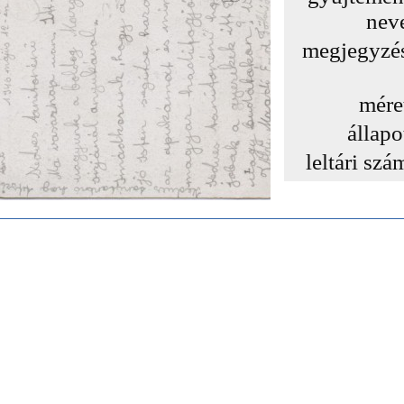
nev
megjegyzé
mére
állapo
leltári szá