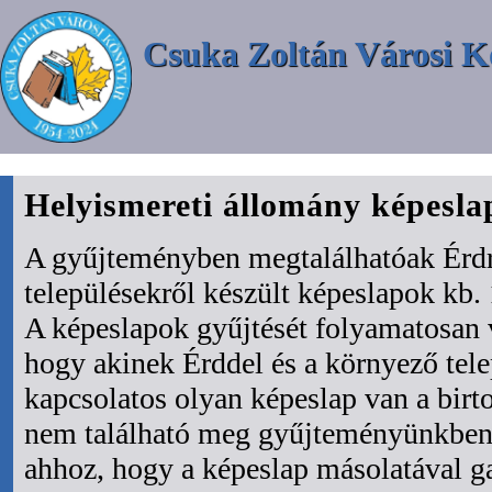
Csuka Zoltán Városi K
Helyismereti állomány képesl
A gyűjteményben megtalálhatóak Érdr
településekről készült képeslapok kb. 
A képeslapok gyűjtését folyamatosan 
hogy akinek Érddel és a környező tel
kapcsolatos olyan képeslap van a bir
nem található meg gyűjteményünkben 
ahhoz, hogy a képeslap másolatával ga