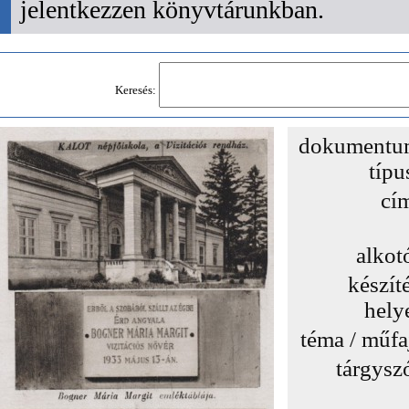
jelentkezzen könyvtárunkban.
Keresés:
dokumentu
típu
cí
alkot
készít
hely
téma / műfa
tárgysz