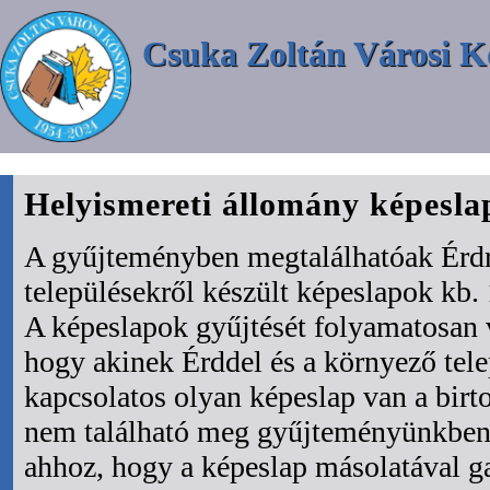
Csuka Zoltán Városi K
Helyismereti állomány képesl
A gyűjteményben megtalálhatóak Érdr
településekről készült képeslapok kb. 
A képeslapok gyűjtését folyamatosan 
hogy akinek Érddel és a környező tel
kapcsolatos olyan képeslap van a bir
nem található meg gyűjteményünkben 
ahhoz, hogy a képeslap másolatával ga