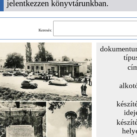
jelentkezzen könyvtárunkban.
Keresés:
dokumentu
típu
cí
alkot
készít
idej
készít
hely