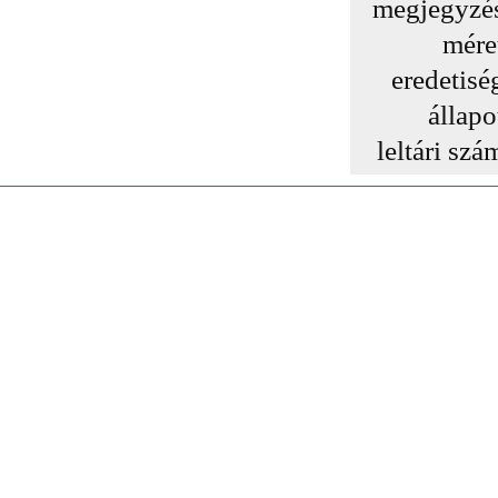
megjegyzé
mére
eredetisé
állapo
leltári szá