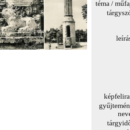
téma / műfa
tárgysz
leírá
képfelira
gyűjtemé
nev
tárgyid