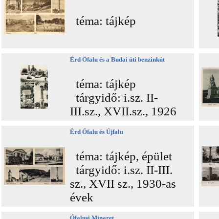
téma: tájkép
Érd Ófalu és a Budai úti benzinkút
téma: tájkép
tárgyidő: i.sz. II-
III.sz., XVII.sz., 1926
Érd Ófalu és Újfalu
téma: tájkép, épület
tárgyidő: i.sz. II-III.
sz., XVII sz., 1930-as
évek
Ófalusi Minaret