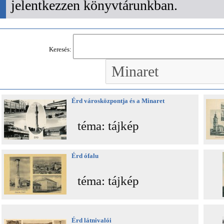
jelentkezzen könyvtárunkban.
Keresés:
Érd városközpontja és a Minaret
téma: tájkép
Érd ófalu
téma: tájkép
Érd látnivalói