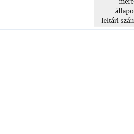
mére
állapo
leltári szá