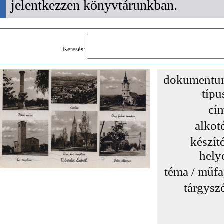
jelentkezzen könyvtárunkban.
Keresés:
dokumentu
típu
cí
alkot
készít
hely
téma / műfa
tárgysz