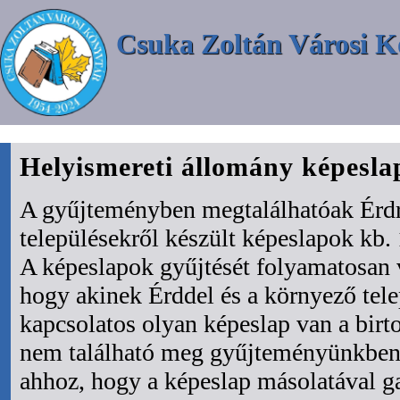
Csuka Zoltán Városi K
Helyismereti állomány képesl
A gyűjteményben megtalálhatóak Érdr
településekről készült képeslapok kb. 
A képeslapok gyűjtését folyamatosan 
hogy akinek Érddel és a környező tel
kapcsolatos olyan képeslap van a bir
nem található meg gyűjteményünkben 
ahhoz, hogy a képeslap másolatával ga