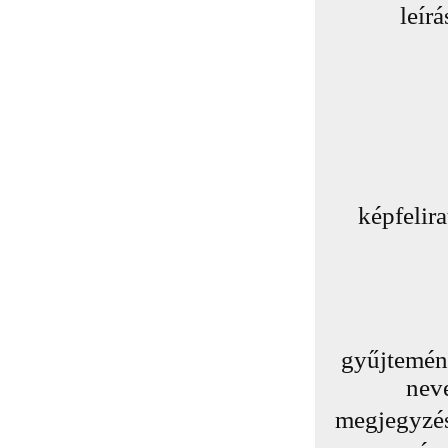
leírá
képfelira
gyűjtemé
nev
megjegyzé