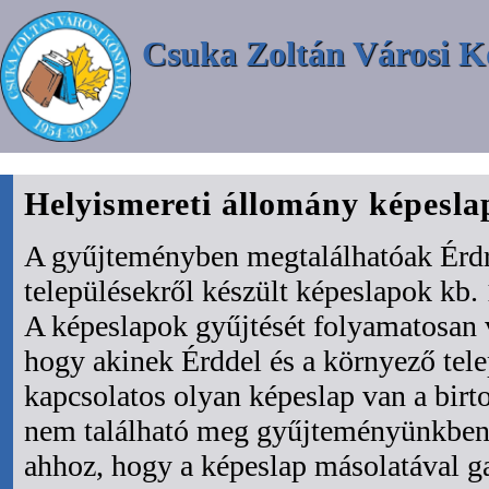
Csuka Zoltán Városi K
Helyismereti állomány képesl
A gyűjteményben megtalálhatóak Érdr
településekről készült képeslapok kb. 
A képeslapok gyűjtését folyamatosan 
hogy akinek Érddel és a környező tel
kapcsolatos olyan képeslap van a bir
nem található meg gyűjteményünkben 
ahhoz, hogy a képeslap másolatával ga