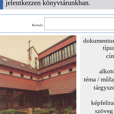
jelentkezzen könyvtárunkban.
Keresés:
dokumentu
típu
cí
alkot
téma / műfa
tárgysz
képfelira
szöveg