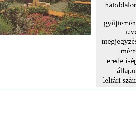
hátoldalo
gyűjtemé
nev
megjegyzé
mére
eredetisé
állapo
leltári szá