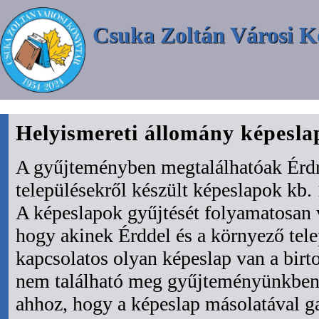
Csuka Zoltán Városi K
Helyismereti állomány képesl
A gyűjteményben megtalálhatóak Érdr
településekről készült képeslapok kb. 
A képeslapok gyűjtését folyamatosan 
hogy akinek Érddel és a környező tel
kapcsolatos olyan képeslap van a bir
nem található meg gyűjteményünkben 
ahhoz, hogy a képeslap másolatával ga