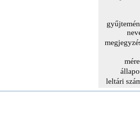
gyűjtemé
nev
megjegyzé
mére
állapo
leltári szá