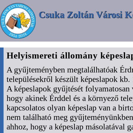
Csuka Zoltán Városi K
Helyismereti állomány képesl
A gyűjteményben megtalálhatóak Érdr
településekről készült képeslapok kb. 
A képeslapok gyűjtését folyamatosan 
hogy akinek Érddel és a környező tel
kapcsolatos olyan képeslap van a bir
nem található meg gyűjteményünkben 
ahhoz, hogy a képeslap másolatával ga