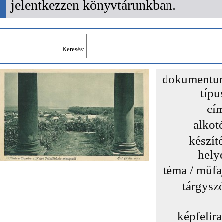
jelentkezzen könyvtárunkban.
Keresés:
dokumentu
típu
cí
alkot
készít
hely
téma / műfa
tárgysz
képfelira