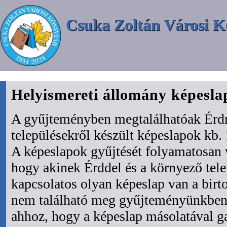
Csuka Zoltán Városi K
Helyismereti állomány képesl
A gyűjteményben megtalálhatóak Érdr
településekről készült képeslapok kb. 
A képeslapok gyűjtését folyamatosan 
hogy akinek Érddel és a környező tel
kapcsolatos olyan képeslap van a bir
nem található meg gyűjteményünkben 
ahhoz, hogy a képeslap másolatával ga