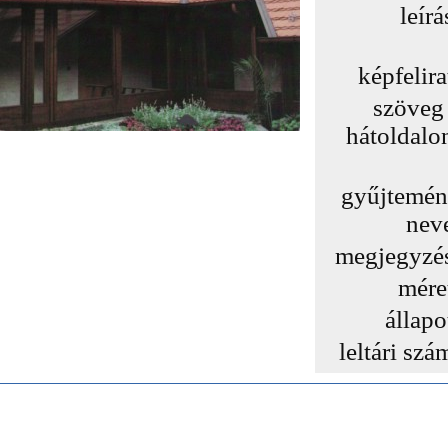
leírá
képfelira
szöveg
hátoldalo
gyűjtemé
nev
megjegyzé
mére
állapo
leltári szá