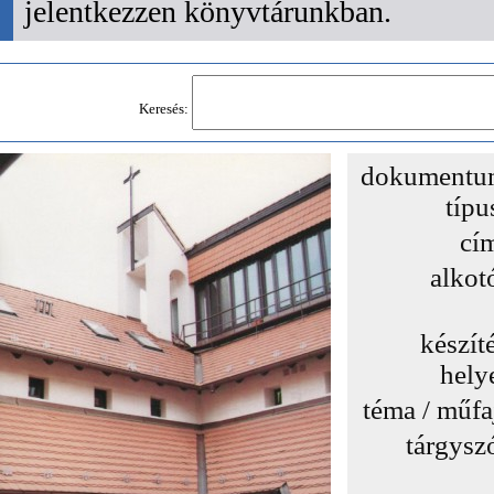
jelentkezzen könyvtárunkban.
Keresés:
dokumentu
típu
cí
alkot
készít
hely
téma / műfa
tárgysz