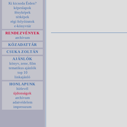
Ki kicsoda Érden?
képeslapok
fényképek
térképek
régi folyóiratok
e-könyvtár
RENDEZVÉNYEK
archívum
KÖZADATTÁR
CSUKA ZOLTÁN
AJÁNLÓK
könyv, zene, film
tematikus ajánlók
top 10
linkajánló
HONLAPUNK
hírlevél
újdonságok
archívum
adatvédelem
impresszum