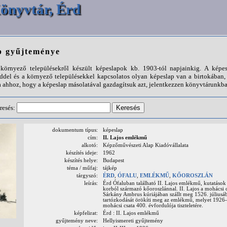
önyvtár, Érd
p gyűjteménye
örnyező településekről készült képeslapok kb. 1903-tól napjainkig. A képes
ddel és a környező településekkel kapcsolatos olyan képeslap van a birtokába
 ahhoz, hogy a képeslap másolatával gazdagítsuk azt, jelentkezzen könyvtárunkba
resés:
dokumentum típus:
képeslap
cím:
II. Lajos emlékmű
alkotó:
Képzőművészeti Alap Kiadóvállalata
készítés ideje:
1962
készítés helye:
Budapest
téma / műfaj:
tájkép
tárgyszó:
ÉRD
,
ÓFALU
,
EMLÉKMŰ
,
KŐOROSZLÁN
leírás:
Érd Ófaluban található II. Lajos emlékmű, kutatások 
korból származó kőoroszlánnal. II. Lajos a mohácsi cs
Sárkány Ambrus kúriájában szállt meg 1526. júliusáb
tartózkodását örökíti meg az emlékmű, melyet 1926
mohácsi csata 400. évfordulója tiszteletére.
képfelirat:
Érd : II. Lajos emlékmű
gyűjtemény neve:
Hellyismereti gyűjtemény