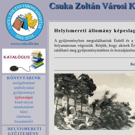
Csuka Zoltán Városi K
Helyismereti állomány képesla
A gyűjteményben megtalálhatóak Érdről és a k
www.csukalib.hu
folyamatosan végezzük. Kérjük, hogy akinek Ér
található meg gyűjteményünkben és hozzájárulna
Ke
KÖNYVTÁRUNK
szolgáltatásai
szabályzatai
gyűjteménye
újdonságai
kiadványai
munkatársai
hírei
története
beszámolói
HELYISMERETI
GYŰJTEMÉNY