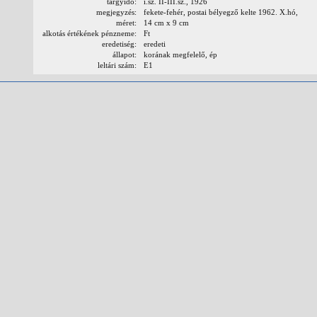
tárgyidő:
i.sz. II-III.sz., 1926
megjegyzés:
fekete-fehér, postai bélyegző kelte 1962. X.hó,
méret:
14 cm x 9 cm
alkotás értékének pénzneme:
Ft
eredetiség:
eredeti
állapot:
korának megfelelő, ép
leltári szám:
E1