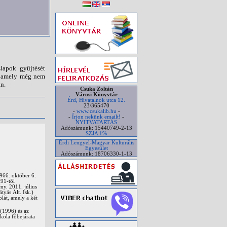
lapok gyűjtését
n, amely még nem
n.
Csuka Zoltán
Városi Könyvtár
Érd, Hivatalnok utca 12.
23/365470
-
www.csukalib.hu
-
-
Írjon nekünk emailt!
-
NYITVATARTÁS
Adószámunk: 15440749-2-13
SZJA 1%
Érdi Lengyel-Magyar Kulturális
Egyesület
Adószámunk: 18706330-1-13
1966. október 6.
991-től
ny. 2011. július
tyás Ált. Isk.)
olát, amely a két
(1996) és az
kola főbejárata