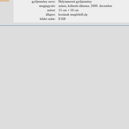
gyűjtemény neve:
Helyismereti gyűjtemény
megjegyzés:
színes, keltezés dátuma: 2000. december
méret:
15 cm × 10 cm
állapot:
korának megfelelő,ép
leltári szám:
E168