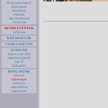
Ki kicsoda Érden?
képeslapok
fényképek
térképek
régi folyóiratok
e-könyvtár
RENDEZVÉNYEK
archívum
KÖZADATTÁR
CSUKA ZOLTÁN
AJÁNLÓK
könyv, zene, film
tematikus ajánlók
top 10
linkajánló
HONLAPUNK
hírlevél
újdonságok
archívum
adatvédelem
impresszum