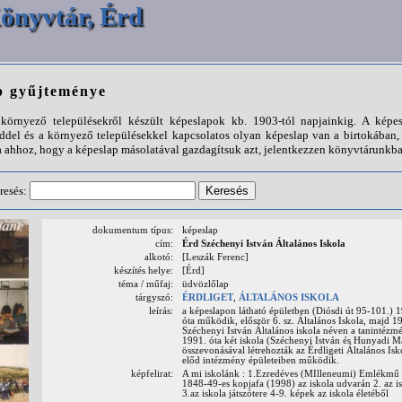
önyvtár, Érd
p gyűjteménye
örnyező településekről készült képeslapok kb. 1903-tól napjainkig. A képes
ddel és a környező településekkel kapcsolatos olyan képeslap van a birtokába
 ahhoz, hogy a képeslap másolatával gazdagítsuk azt, jelentkezzen könyvtárunkba
resés:
dokumentum típus:
képeslap
cím:
Érd Széchenyi István Általános Iskola
alkotó:
[Leszák Ferenc]
készítés helye:
[Érd]
téma / műfaj:
üdvözlőlap
tárgyszó:
ÉRDLIGET
,
ÁLTALÁNOS ISKOLA
leírás:
a képeslapon látható épületben (Diósdi út 95-101.) 
óta működik, először 6. sz. Általános Iskola, majd 1
Széchenyi István Általános iskola néven a tanintézmé
1991. óta két iskola (Széchenyi István és Hunyadi Má
összevonásával létrehozták az Érdligeti Általános Isk
előd intézmény épületeiben működik.
képfelirat:
A mi iskolánk : 1.Ezredéves (MIlleneumi) Emlékmű 
1848-49-es kopjafa (1998) az iskola udvarán 2. az is
3.az iskola játszótere 4-9. képek az iskola életéből