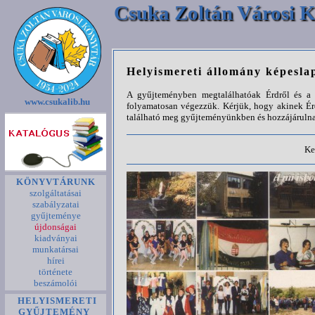
Csuka Zoltán Városi K
Helyismereti állomány képesla
A gyűjteményben megtalálhatóak Érdről és a k
www.csukalib.hu
folyamatosan végezzük. Kérjük, hogy akinek Ér
található meg gyűjteményünkben és hozzájárulna
Ke
KÖNYVTÁRUNK
szolgáltatásai
szabályzatai
gyűjteménye
újdonságai
kiadványai
munkatársai
hírei
története
beszámolói
HELYISMERETI
GYŰJTEMÉNY