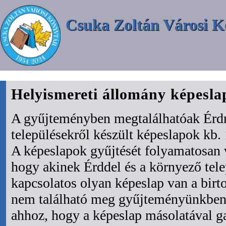
Csuka Zoltán Városi K
Helyismereti állomány képesl
A gyűjteményben megtalálhatóak Érdr
településekről készült képeslapok kb. 
A képeslapok gyűjtését folyamatosan 
hogy akinek Érddel és a környező tel
kapcsolatos olyan képeslap van a bir
nem található meg gyűjteményünkben 
ahhoz, hogy a képeslap másolatával ga