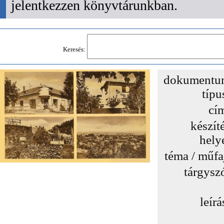
jelentkezzen könyvtárunkban.
Keresés:
dokumentu
típu
cí
készít
hely
téma / műfa
tárgysz
leírá