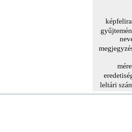
képfelira
gyűjtemé
nev
megjegyzé
mére
eredetisé
leltári szá