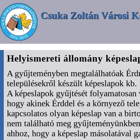
Csuka Zoltán Városi K
Helyismereti állomány képesl
A gyűjteményben megtalálhatóak Érdr
településekről készült képeslapok kb. 
A képeslapok gyűjtését folyamatosan 
hogy akinek Érddel és a környező tel
kapcsolatos olyan képeslap van a bir
nem található meg gyűjteményünkben 
ahhoz, hogy a képeslap másolatával ga