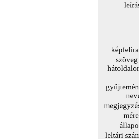
leírá
képfelira
szöveg
hátoldalo
gyűjtemé
nev
megjegyzé
mére
állapo
leltári szá