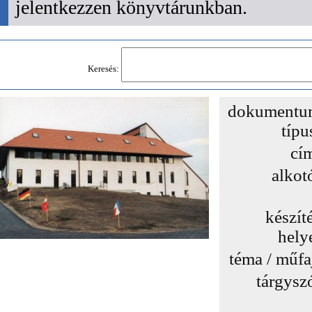
jelentkezzen könyvtárunkban.
Keresés:
dokumentu
típu
cí
alkot
készít
hely
téma / műfa
tárgysz