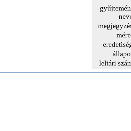
gyűjtemé
nev
megjegyzé
mére
eredetisé
állapo
leltári szá