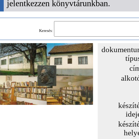
jelentkezzen könyvtárunkban.
Keresés:
dokumentu
típu
cí
alkot
készít
idej
készít
hely