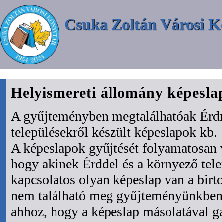
Csuka Zoltán Városi K
Helyismereti állomány képesl
A gyűjteményben megtalálhatóak Érdr
településekről készült képeslapok kb. 
A képeslapok gyűjtését folyamatosan 
hogy akinek Érddel és a környező tel
kapcsolatos olyan képeslap van a bir
nem található meg gyűjteményünkben 
ahhoz, hogy a képeslap másolatával ga