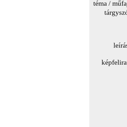
téma / műfa
tárgysz
leírá
képfelira