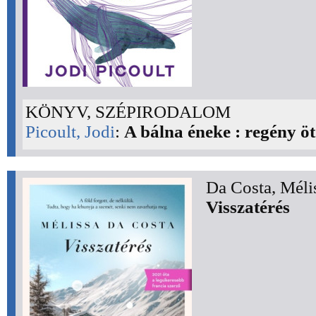
KÖNYV, SZÉPIRODALOM
Picoult, Jodi
:
A bálna éneke : regény ö
Da Costa, Méli
Visszatérés