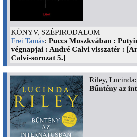
KÖNYV, SZÉPIRODALOM
Frei Tamás
:
Puccs Moszkvában : Putyi
végnapjai : André Calvi visszatér : [A
Calvi-sorozat 5.]
Riley, Lucinda:
Bűntény az in