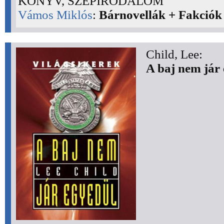
KÖNYV, SZÉPIRODALOM
Vámos Miklós
:
Bárnovellák + Fakciók
Child, Lee:
A baj nem jár