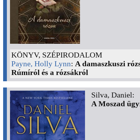
KÖNYV, SZÉPIRODALOM
Payne, Holly Lynn
:
A damaszkuszi rózs
Rúmíról és a rózsákról
Silva, Daniel:
A Moszad ügyn