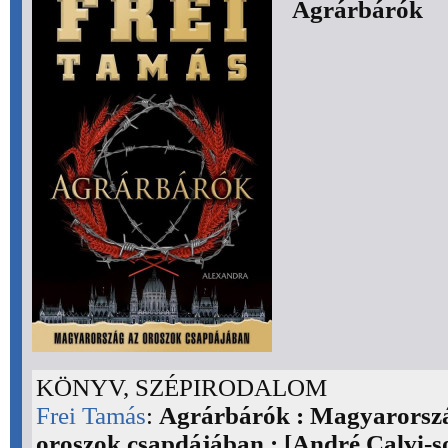
Agrárbárók
KÖNYV, SZÉPIRODALOM
Frei Tamás
:
Agrárbárók : Magyarorsz
oroszok csapdájában : [André Calvi-so