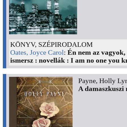
KÖNYV, SZÉPIRODALOM
Oates, Joyce Carol
:
Én nem az vagyok,
ismersz : novellák : I am no one you 
Payne, Holly Ly
A damaszkuszi 