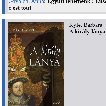
Gavalda, Anna
:
Együtt lehetnénk : Ens
c'est tout
Kyle, Barbara:
A király lánya