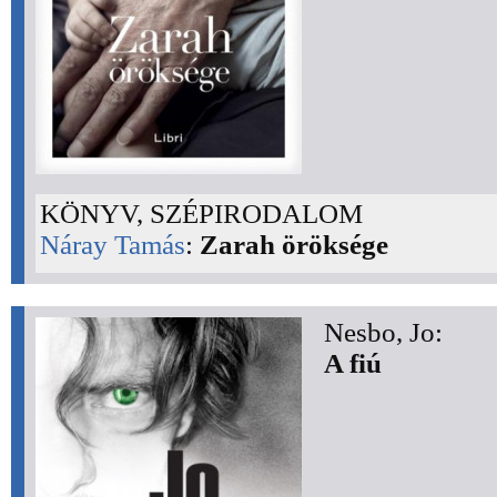
KÖNYV, SZÉPIRODALOM
Náray Tamás
:
Zarah öröksége
Nesbo, Jo:
A fiú