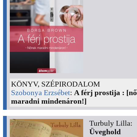
KÖNYV, SZÉPIRODALOM
Szobonya Erzsébet
:
A férj prostija : [n
maradni mindenáron!]
Turbuly Lilla:
Üveghold