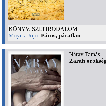
KÖNYV, SZÉPIRODALOM
Moyes, Jojo
:
Páros, páratlan
Náray Tamás:
Zarah öröksé