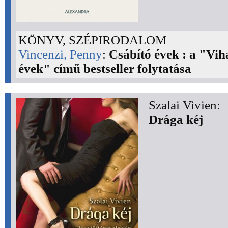
KÖNYV, SZÉPIRODALOM
Vincenzi, Penny
:
Csábító évek : a "Vih
évek" című bestseller folytatása
Szalai Vivien:
Drága kéj