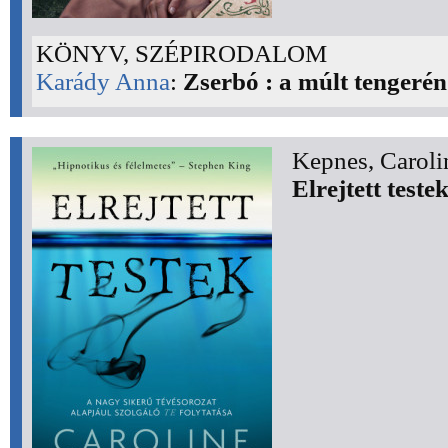
KÖNYV, SZÉPIRODALOM
Karády Anna
:
Zserbó : a múlt tengerén
Kepnes, Caroli
Elrejtett teste