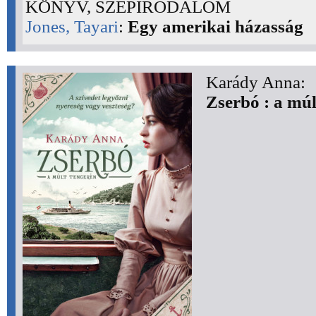
KÖNYV, SZÉPIRODALOM
Jones, Tayari
:
Egy amerikai házasság
Karády Anna:
Zserbó : a múl