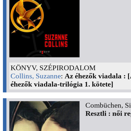
KÖNYV, SZÉPIRODALOM
Collins, Suzanne
:
Az éhezők viadala : 
éhezők viadala-trilógia 1. kötete]
Combüchen, Si
Resztli : női r