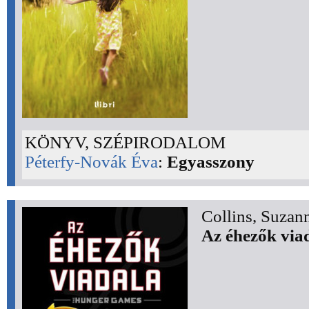
KÖNYV, SZÉPIRODALOM
Péterfy-Novák Éva
:
Egyasszony
Collins, Suzan
Az éhezők via