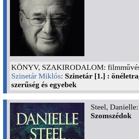
KÖNYV, SZAKIRODALOM: filmművés
Szinetár Miklós
:
Szinetár [1.] : önéletra
szerűség és egyebek
Steel, Danielle:
Szomszédok