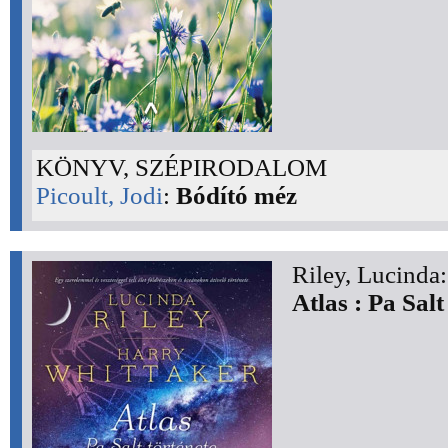
KÖNYV, SZÉPIRODALOM
Picoult, Jodi
:
Bódító méz
Riley, Lucinda:
Atlas : Pa Salt