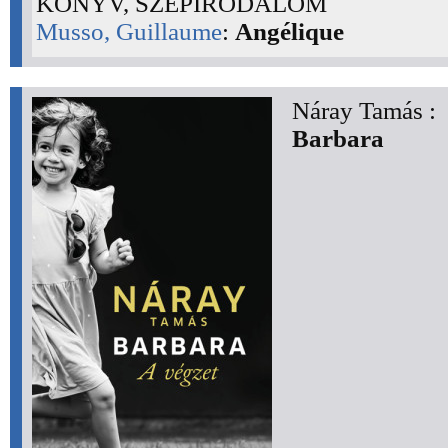
KÖNYV, SZÉPIRODALOM
Musso, Guillaume
:
Angélique
Náray Tamás :
Barbara