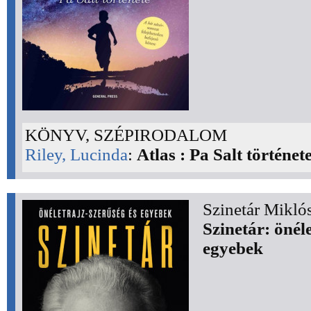
KÖNYV, SZÉPIRODALOM
Riley, Lucinda
:
Atlas : Pa Salt történet
Szinetár Mikló
Szinetár: önél
egyebek