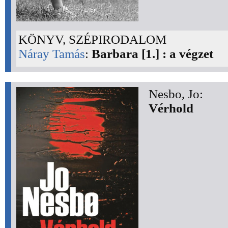
KÖNYV, SZÉPIRODALOM
Náray Tamás
:
Barbara [1.] : a végzet
Nesbo, Jo:
Vérhold