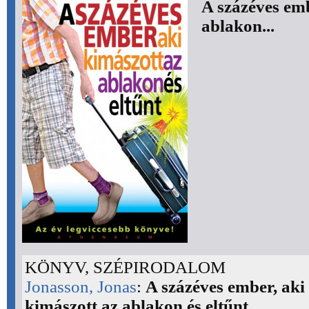
A százéves emb
ablakon...
KÖNYV, SZÉPIRODALOM
Jonasson, Jonas
:
A százéves ember, aki
kimászott az ablakon és eltűnt