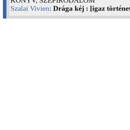
KÖNYV, SZÉPIRODALOM
Szalai Vivien
:
Drága kéj : [igaz történe