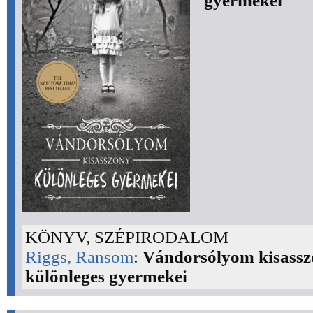
gyermekei
KÖNYV, SZÉPIRODALOM
Riggs, Ransom
:
Vándorsólyom kisass
különleges gyermekei