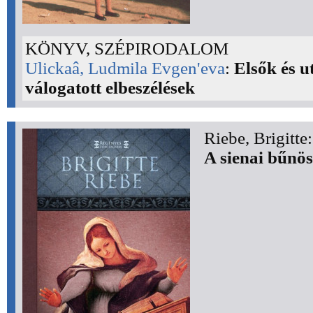
KÖNYV, SZÉPIRODALOM
Ulickaâ, Ludmila Evgen'eva
:
Elsők és u
válogatott elbeszélések
Riebe, Brigitte:
A sienai bűnös