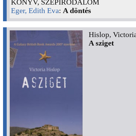
KÖNYV, SZÉPIRODALOM
Eger, Edith Eva
:
A döntés
Hislop, Victori
A sziget