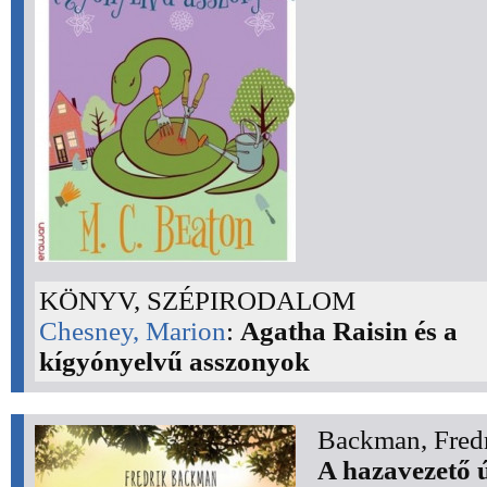
KÖNYV, SZÉPIRODALOM
Chesney, Marion
:
Agatha Raisin és a
kígyónyelvű asszonyok
Backman, Fredr
A hazavezető 