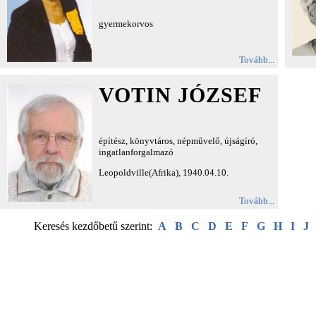
gyermekorvos
Tovább...
VOTIN JÓZSEF
építész, könyvtáros, népművelő, újságíró,
ingatlanforgalmazó
Leopoldville(Afrika), 1940.04.10.
Tovább...
Keresés kezdőbetű szerint:
A
B
C
D
E
F
G
H
I
J