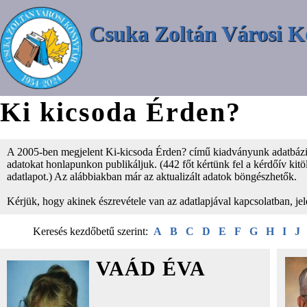
Csuka Zoltán Városi K
Ki kicsoda Érden?
A 2005-ben megjelent Ki-kicsoda Érden? című kiadványunk adatbázisá
adatokat honlapunkon publikáljuk. (442 főt kértünk fel a kérdőív kitölt
adatlapot.) Az alábbiakban már az aktualizált adatok böngészhetők.
Kérjük, hogy akinek észrevétele van az adatlapjával kapcsolatban, je
Keresés kezdőbetű szerint:
A
B
C
D
E
F
G
H
I
J
VAÁD ÉVA