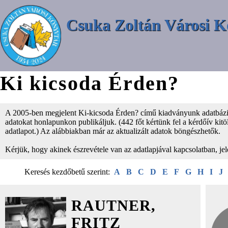
Csuka Zoltán Városi K
Ki kicsoda Érden?
A 2005-ben megjelent Ki-kicsoda Érden? című kiadványunk adatbázisá
adatokat honlapunkon publikáljuk. (442 főt kértünk fel a kérdőív kitölt
adatlapot.) Az alábbiakban már az aktualizált adatok böngészhetők.
Kérjük, hogy akinek észrevétele van az adatlapjával kapcsolatban, je
Keresés kezdőbetű szerint:
A
B
C
D
E
F
G
H
I
J
RAUTNER,
FRITZ