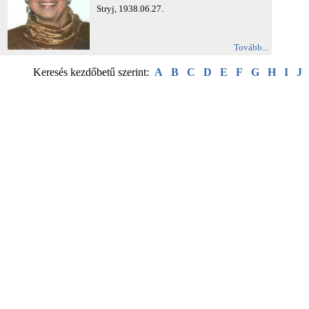
Stryj, 1938.06.27.
Tovább...
Keresés kezdőbetű szerint:
A
B
C
D
E
F
G
H
I
J