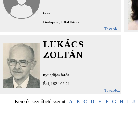
tanár
Budapest, 1964.04.22.
Tovább...
LUKÁCS
ZOLTÁN
nyugdíjas fotós
Érd, 1924.02.01.
Tovább...
Keresés kezdőbetű szerint:
A
B
C
D
E
F
G
H
I
J