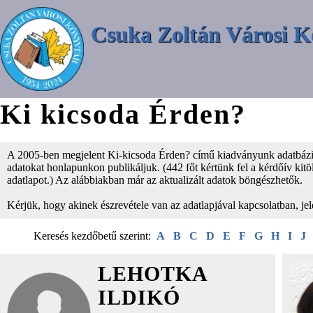
Csuka Zoltán Városi K
Ki kicsoda Érden?
A 2005-ben megjelent Ki-kicsoda Érden? című kiadványunk adatbázisá
adatokat honlapunkon publikáljuk. (442 főt kértünk fel a kérdőív kitölt
adatlapot.) Az alábbiakban már az aktualizált adatok böngészhetők.
Kérjük, hogy akinek észrevétele van az adatlapjával kapcsolatban, je
Keresés kezdőbetű szerint:
A
B
C
D
E
F
G
H
I
J
LEHOTKA
ILDIKÓ