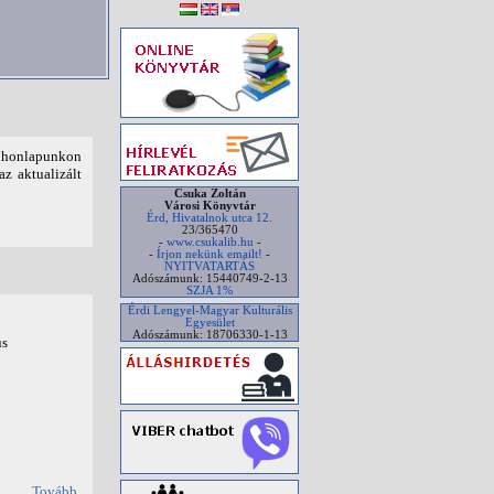
t honlapunkon
az aktualizált
Csuka Zoltán
Városi Könyvtár
Érd, Hivatalnok utca 12.
23/365470
-
www.csukalib.hu
-
-
Írjon nekünk emailt!
-
NYITVATARTÁS
Adószámunk: 15440749-2-13
SZJA 1%
Érdi Lengyel-Magyar Kulturális
Egyesület
Adószámunk: 18706330-1-13
us
Tovább...