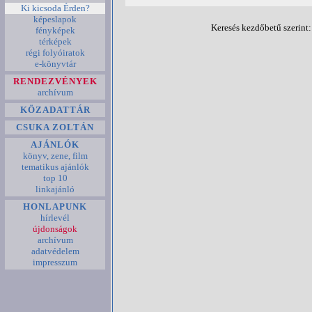
Ki kicsoda Érden?
képeslapok
Keresés kezdőbetű szerint
fényképek
térképek
régi folyóiratok
e-könyvtár
RENDEZVÉNYEK
archívum
KÖZADATTÁR
CSUKA ZOLTÁN
AJÁNLÓK
könyv, zene, film
tematikus ajánlók
top 10
linkajánló
HONLAPUNK
hírlevél
újdonságok
archívum
adatvédelem
impresszum