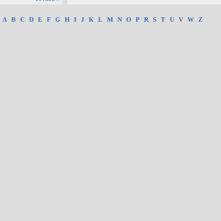
:
A
B
C
D
E
F
G
H
I
J
K
L
M
N
O
P
R
S
T
U
V
W
Z