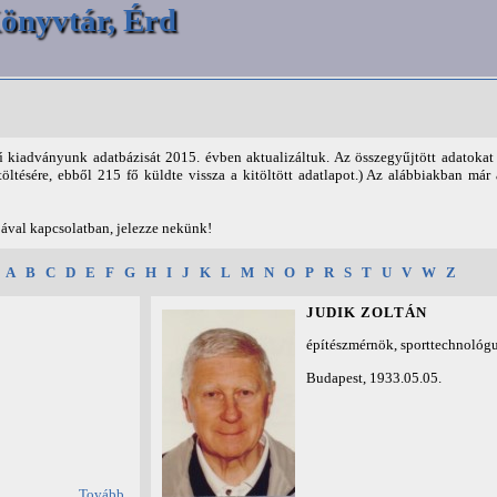
önyvtár, Érd
 kiadványunk adatbázisát 2015. évben aktualizáltuk. Az összegyűjtött adatoka
töltésére, ebből 215 fő küldte vissza a kitöltött adatlapot.) Az alábbiakban már 
jával kapcsolatban, jelezze nekünk!
:
A
B
C
D
E
F
G
H
I
J
K
L
M
N
O
P
R
S
T
U
V
W
Z
JUDIK ZOLTÁN
építészmérnök, sporttechnológ
Budapest, 1933.05.05.
Tovább...