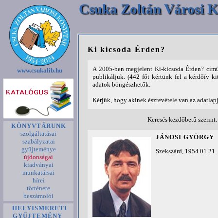
Csuka Zoltán Városi K
Ki kicsoda Érden?
A 2005-ben megjelent Ki-kicsoda Érden? című
www.csukalib.hu
publikáljuk. (442 főt kértünk fel a kérdőív ki
adatok böngészhetők.
Kérjük, hogy akinek észrevétele van az adatlap
Keresés kezdőbetű szerint
KÖNYVTÁRUNK
szolgáltatásai
JÁNOSI GYÖRGY
szabályzatai
gyűjteménye
Szekszárd, 1954.01.21.
újdonságai
kiadványai
munkatársai
hírei
története
beszámolói
HELYISMERETI
GYŰJTEMÉNY