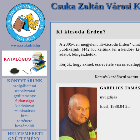
Csuka Zoltán Városi K
Ki kicsoda Érden?
A 2005-ben megjelent Ki-kicsoda Érden? című
www.csukalib.hu
publikáljuk. (442 főt kértünk fel a kérdőív ki
adatok böngészhetők.
Kérjük, hogy akinek észrevétele van az adatlap
Keresés kezdőbetű szerint
KÖNYVTÁRUNK
szolgáltatásai
GABELICS TAMÁ
szabályzatai
gyűjteménye
nyugdíjas
újdonságai
kiadványai
Ercsi, 1938.04.25.
munkatársai
hírei
története
beszámolói
HELYISMERETI
GYŰJTEMÉNY