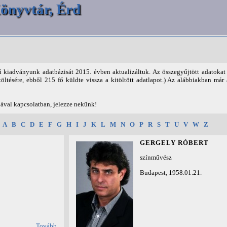
önyvtár, Érd
 kiadványunk adatbázisát 2015. évben aktualizáltuk. Az összegyűjtött adatoka
töltésére, ebből 215 fő küldte vissza a kitöltött adatlapot.) Az alábbiakban már 
jával kapcsolatban, jelezze nekünk!
:
A
B
C
D
E
F
G
H
I
J
K
L
M
N
O
P
R
S
T
U
V
W
Z
S
GERGELY RÓBERT
színművész
Budapest, 1958.01.21.
Tovább...