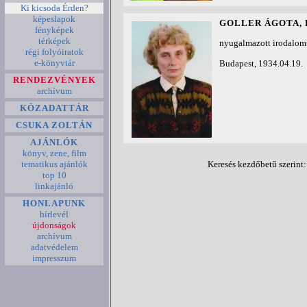
Ki kicsoda Érden?
képeslapok
GOLLER ÁGOTA, 
fényképek
térképek
nyugalmazott irodalom
régi folyóiratok
e-könyvtár
Budapest, 1934.04.19.
RENDEZVÉNYEK
archívum
KÖZADATTÁR
CSUKA ZOLTÁN
AJÁNLÓK
könyv, zene, film
tematikus ajánlók
Keresés kezdőbetű szerint
top 10
linkajánló
HONLAPUNK
hírlevél
újdonságok
archívum
adatvédelem
impresszum