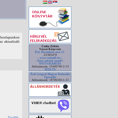
t honlapunkon
az aktualizált
Csuka Zoltán
Városi Könyvtár
Érd, Hivatalnok utca 12.
23/365470
-
www.csukalib.hu
-
-
Írjon nekünk emailt!
-
NYITVATARTÁS
Adószámunk: 15440749-2-13
SZJA 1%
Érdi Lengyel-Magyar Kulturális
Egyesület
Adószámunk: 18706330-1-13
Tovább...