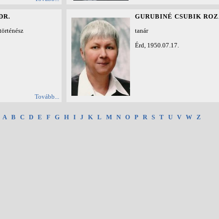
DR.
GURUBINÉ CSUBIK ROZ
történész
tanár
Érd, 1950.07.17.
Tovább...
:
A
B
C
D
E
F
G
H
I
J
K
L
M
N
O
P
R
S
T
U
V
W
Z