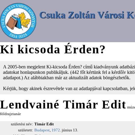
Csuka Zoltán Városi K
Ki kicsoda Érden?
A 2005-ben megjelent Ki-kicsoda Érden? című kiadványunk adatbázisá
adatokat honlapunkon publikáljuk. (442 főt kértünk fel a kérdőív kitölt
adatlapot.) Az alábbiakban már az aktualizált adatok böngészhetők.
Kérjük, hogy akinek észrevétele van az adatlapjával kapcsolatban, je
Lendvainé Timár Edit
múze
földrajztanár
születési név:
Timár Edit
született:
Budapest
,
1972
. június 13.