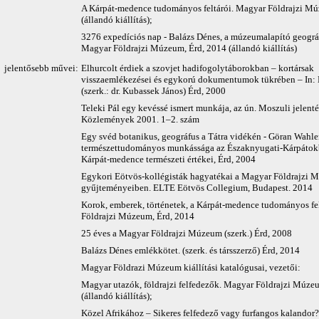
A Kárpát-medence tudományos feltárói. Magyar Földrajzi Mú
(állandó kiállítás);
3276 expedíciós nap - Balázs Dénes, a múzeumalapító geográ
Magyar Földrajzi Múzeum, Érd, 2014 (állandó kiállítás)
jelentősebb művei:
Elhurcolt érdiek a szovjet hadifogolytáborokban – kortársak
visszaemlékezései és egykorú dokumentumok tükrében – In: 
(szerk.: dr. Kubassek János) Érd, 2000
Teleki Pál egy kevéssé ismert munkája, az ún. Moszuli jelentés
Közlemények 2001. 1–2. szám
Egy svéd botanikus, geográfus a Tátra vidékén - Göran Wahl
természettudományos munkássága az Északnyugati-Kárpátokb
Kárpát-medence természeti értékei, Érd, 2004
Egykori Eötvös-kollégisták hagyatékai a Magyar Földrajzi
gyűjteményeiben. ELTE Eötvös Collegium, Budapest. 2014
Korok, emberek, történetek, a Kárpát-medence tudományos fe
Földrajzi Múzeum, Érd, 2014
25 éves a Magyar Földrajzi Múzeum (szerk.) Érd, 2008
Balázs Dénes emlékkötet. (szerk. és társszerző) Érd, 2014
Magyar Földrazi Múzeum kiállítási katalógusai, vezetői:
Magyar utazók, földrajzi felfedezők. Magyar Földrajzi Múze
(állandó kiállítás);
Közel Afrikához – Sikeres felfedező vagy furfangos kalandor