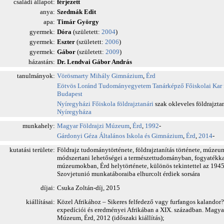
családi állapot:
férjezett
anya:
Szedmák Edit
apa:
Timár György
gyermek:
Dóra
(született:
2004
)
gyermek:
Eszter
(született:
2006
)
gyermek:
Gábor
(született:
2009
)
házastárs:
Dr. Lendvai Gábor András
tanulmányok:
Vörösmarty Mihály Gimnázium
,
Érd
Eötvös Loránd Tudományegyetem
Tanárképző Főiskolai Kar
Budapest
Nyíregyházi Főiskola
földrajztanári
szak okleveles földrajztan
Nyíregyháza
munkahely:
Magyar Földrajzi Múzeum
,
Érd
,
1992
-
Gárdonyi Géza Általános Iskola és Gimnázium
,
Érd
,
2014
-
kutatási területe:
Földrajz tudománytörténete, földrajztanítás története, múze
módszertani lehetőségei a természettudományban, fogyatékka
múzeumokban, Érd helytörténete, különös tekintettel az 194
Szovjetunió munkatáboraiba elhurcolt érdiek sorsára
díjai:
Csuka Zoltán-díj, 2015
kiállításai:
Közel Afrikához – Sikeres felfedező vagy furfangos kalandor
expedíciói és eredményei Afrikában a XIX. században. Magyar
Múzeum, Érd, 2012 (időszaki kiállítás);