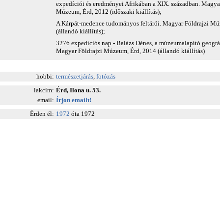
expedíciói és eredményei Afrikában a XIX. században. Magyar
Múzeum, Érd, 2012 (időszaki kiállítás);
A Kárpát-medence tudományos feltárói. Magyar Földrajzi Mú
(állandó kiállítás);
3276 expedíciós nap - Balázs Dénes, a múzeumalapító geográ
Magyar Földrajzi Múzeum, Érd, 2014 (állandó kiállítás)
hobbi:
természetjárás
,
fotózás
lakcím:
Érd, Ilona u. 53.
email:
Írjon emailt!
Érden él:
1972
óta 1972