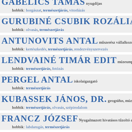
GABELICS TAMÁS
nyugdíjas
hobbik:
horgászat
,
természetjárás
,
vitorlázás
GURUBINÉ CSUBIK ROZÁLI
hobbik:
olvasás
,
természetjárás
ANTUNOVITS ANTAL
műszerész vállalkozó
hobbik:
kertészkedés,
természetjárás
, rendezvényszervezés
LENDVAINÉ TIMÁR EDIT
múzeumpe
hobbik:
természetjárás
,
fotózás
PERGEL ANTAL
iskolaigazgató
hobbik:
természetjárás
KUBASSEK JÁNOS, DR.
geográfus, mú
hobbik:
természetjárás
,
olvasás
,
szépirodalom
FRANCZ JÓZSEF
Nyugalmazott hivatásos tűzoltó 
hobbik:
labdarugás,
természetjárás