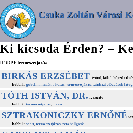
Csuka Zoltán Városi K
Ki kicsoda Érden? – Ke
HOBBI:
természetjárás
BIRKÁS ERZSÉBET
óvónő, költő, képzőművé
hobbik:
gobelin hímzés, olvasás,
természetjárás
, színházi előadások látog
TÓTH ISTVÁN, DR.
igazgató
hobbik:
természetjárás
,
utazás
SZTRAKONICZKY ERNŐNÉ
tan
hobbik:
sport
,
természetjárás
,
zenehallgatás