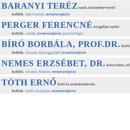
BARANYI TERÉZ
tanár, intézményvezető
hobbik:
művészetek,
természetjárás
PERGER FERENCNÉ
nyugdíjas tanító
hobbik:
család
,
természetjárás
,
pszichológia
BÍRÓ BORBÁLA, PROF.DR.
bioló
hobbik:
olvasás, bélyeggyűjtés,
természetjárás
NEMES ERZSÉBET, DR.
könyvtáros, n
hobbik:
olvasás, fotózás,
természetjárás
TÓTH ERNŐ
festő és szobrászművész
hobbik:
síelés, kutyázás,
természetjárás