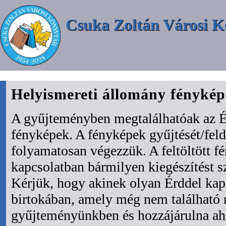
Csuka Zoltán Városi K
Helyismereti állomány fényké
A gyűjteményben megtalálhatóak az É
fényképek. A fényképek gyűjtését/fel
folyamatosan végezzük. A feltöltött f
kapcsolatban bármilyen kiegészítést s
Kérjük, hogy akinek olyan Érddel kapc
birtokában, amely még nem található
gyűjteményünkben és hozzájárulna ah