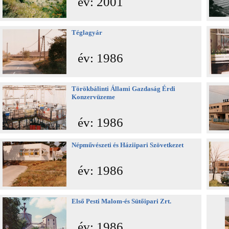
év: 2001
Téglagyár
év: 1986
Törökbálinti Állami Gazdaság Érdi
Konzervüzeme
év: 1986
Népművészeti és Háziipari Szövetkezet
év: 1986
Első Pesti Malom-és Sütőipari Zrt.
év: 1986