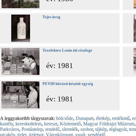
Tejes üveg
Texelektro Lenin úti részlege
év: 1981
PEVDI bőrárú-készítő egység
év: 1981
A leggyakoribb tárgyszavak:
bölcsőde
,
Dunapart
,
életkép
,
emlékmű
,
e
kastély
,
kereskedelem
,
kereszt
,
Köztemető
,
Magyar Földrajzi Múzeum
Parkváros
,
Postástelep
,
rendelő
,
síremlék
,
szobor
,
tájkép
,
téglagyár
,
te
utcakép
,
üzlet
,
üzletsor
,
Városközpont
,
vasút
,
vendéglő