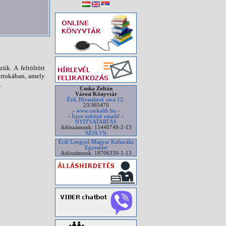
ük. A feltöltött
irtokában, amely
.
Csuka Zoltán
Városi Könyvtár
Érd, Hivatalnok utca 12.
23/365470
-
www.csukalib.hu
-
-
Írjon nekünk emailt!
-
NYITVATARTÁS
Adószámunk: 15440749-2-13
SZJA 1%
Érdi Lengyel-Magyar Kulturális
Egyesület
Adószámunk: 18706330-1-13