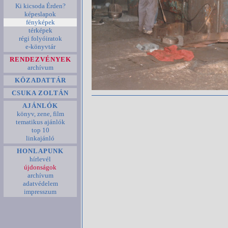
Ki kicsoda Érden?
képeslapok
fényképek
térképek
régi folyóiratok
e-könyvtár
RENDEZVÉNYEK
archívum
KÖZADATTÁR
CSUKA ZOLTÁN
AJÁNLÓK
könyv, zene, film
tematikus ajánlók
top 10
linkajánló
HONLAPUNK
hírlevél
újdonságok
archívum
adatvédelem
impresszum