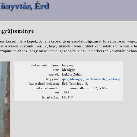
önyvtár, Érd
p gyűjteménye
n készült fényképek. A fényképek gyűjtését/feldolgozását folyamatosan végezz
st szívesen veszünk. Kérjük, hogy akinek olyan Érddel kapcsolatos fotó van a b
ájárulna ahhoz, hogy másolatával gazdagítsuk azt, jelentkezzen könyvtárunkban
dokumentum típus:
fénykép
cím:
Mezőgép
szerző:
Lukács Zoltán
tárgyszó:
ipar
,
Mezőgép
,
Tisztviselőtelep
,
életkép
kapcsolódó helyszín:
Érd, Tolmács u. 5.
fizikai jellemzők:
1 db színes, álló fotó; 12,5x18 cm
év:
1986
leltári szám:
F00177