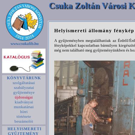
Csuka Zoltán Városi K
Helyismereti állomány fényké
A gyűjteményben megtalálhatóak az Érdről/Érde
www.csukalib.hu
fényképekkel kapcsolatban bármilyen kiegészíté
még nem található meg gyűjteményünkben és hozz
KÖNYVTÁRUNK
szolgáltatásai
szabályzatai
gyűjteménye
újdonságai
kiadványai
munkatársai
hírei
története
beszámolói
HELYISMERETI
GYŰJTEMÉNY