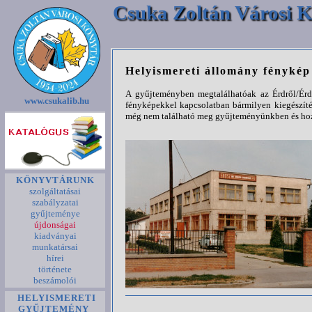
Csuka Zoltán Városi K
Helyismereti állomány fényké
A gyűjteményben megtalálhatóak az Érdről/Érde
www.csukalib.hu
fényképekkel kapcsolatban bármilyen kiegészíté
még nem található meg gyűjteményünkben és hozz
KÖNYVTÁRUNK
szolgáltatásai
szabályzatai
gyűjteménye
újdonságai
kiadványai
munkatársai
hírei
története
beszámolói
HELYISMERETI
GYŰJTEMÉNY