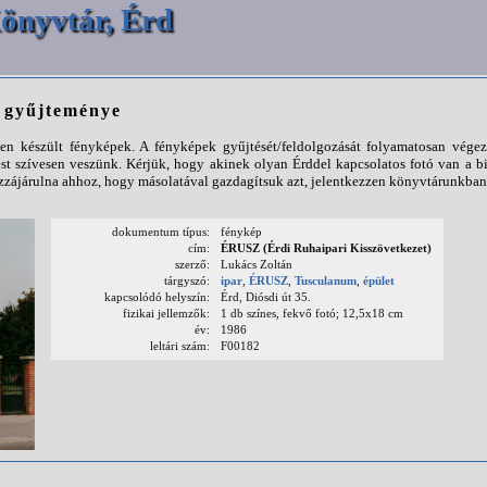
önyvtár, Érd
p gyűjteménye
n készült fényképek. A fényképek gyűjtését/feldolgozását folyamatosan végezz
st szívesen veszünk. Kérjük, hogy akinek olyan Érddel kapcsolatos fotó van a b
ájárulna ahhoz, hogy másolatával gazdagítsuk azt, jelentkezzen könyvtárunkban
dokumentum típus:
fénykép
cím:
ÉRUSZ (Érdi Ruhaipari Kisszövetkezet)
szerző:
Lukács Zoltán
tárgyszó:
ipar
,
ÉRUSZ
,
Tusculanum
,
épület
kapcsolódó helyszín:
Érd, Diósdi út 35.
fizikai jellemzők:
1 db színes, fekvő fotó; 12,5x18 cm
év:
1986
leltári szám:
F00182