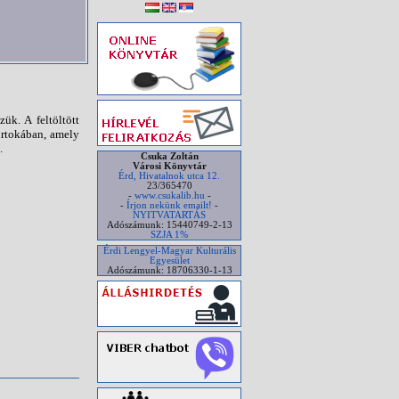
ük. A feltöltött
irtokában, amely
.
Csuka Zoltán
Városi Könyvtár
Érd, Hivatalnok utca 12.
23/365470
-
www.csukalib.hu
-
-
Írjon nekünk emailt!
-
NYITVATARTÁS
Adószámunk: 15440749-2-13
SZJA 1%
Érdi Lengyel-Magyar Kulturális
Egyesület
Adószámunk: 18706330-1-13