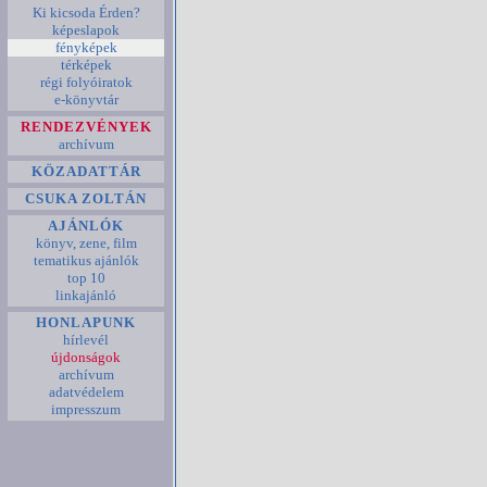
Ki kicsoda Érden?
képeslapok
fényképek
térképek
régi folyóiratok
e-könyvtár
RENDEZVÉNYEK
archívum
KÖZADATTÁR
CSUKA ZOLTÁN
AJÁNLÓK
könyv, zene, film
tematikus ajánlók
top 10
linkajánló
HONLAPUNK
hírlevél
újdonságok
archívum
adatvédelem
impresszum