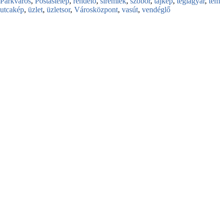
Parkváros
,
Postástelep
,
rendelő
,
síremlék
,
szobor
,
tájkép
,
téglagyár
,
te
utcakép
,
üzlet
,
üzletsor
,
Városközpont
,
vasút
,
vendéglő