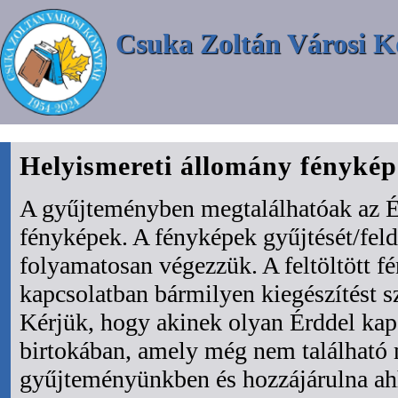
Csuka Zoltán Városi K
Helyismereti állomány fényké
A gyűjteményben megtalálhatóak az É
fényképek. A fényképek gyűjtését/fel
folyamatosan végezzük. A feltöltött f
kapcsolatban bármilyen kiegészítést s
Kérjük, hogy akinek olyan Érddel kapc
birtokában, amely még nem található
gyűjteményünkben és hozzájárulna ah