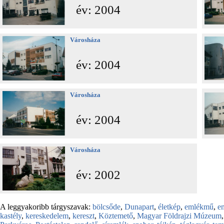
év: 2004
Városháza
év: 2004
Városháza
év: 2004
Városháza
év: 2002
A leggyakoribb tárgyszavak:
bölcsőde
,
Dunapart
,
életkép
,
emlékmű
,
e
kastély
,
kereskedelem
,
kereszt
,
Köztemető
,
Magyar Földrajzi Múzeum