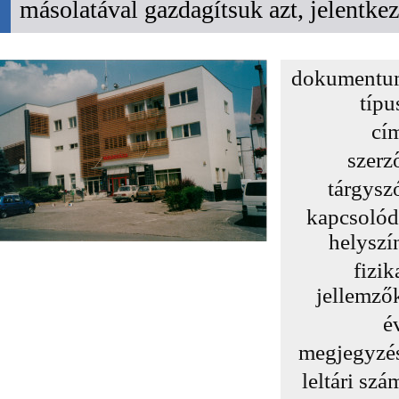
másolatával gazdagítsuk azt, jelentk
dokumentu
típu
cí
szerz
tárgysz
kapcsoló
helyszí
fizik
jellemző
é
megjegyzé
leltári szá