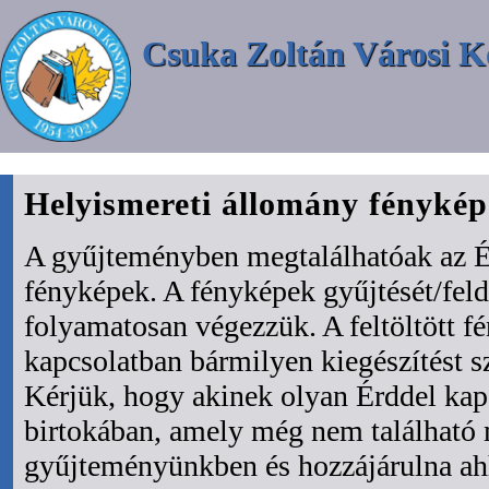
Csuka Zoltán Városi K
Helyismereti állomány fényké
A gyűjteményben megtalálhatóak az É
fényképek. A fényképek gyűjtését/fel
folyamatosan végezzük. A feltöltött f
kapcsolatban bármilyen kiegészítést s
Kérjük, hogy akinek olyan Érddel kapc
birtokában, amely még nem található
gyűjteményünkben és hozzájárulna ah