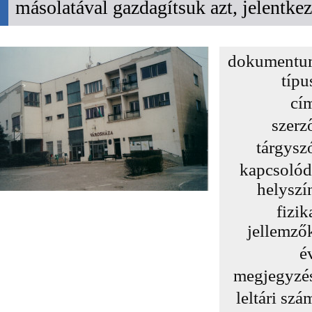
másolatával gazdagítsuk azt, jelentk
dokumentu
típu
cí
szerz
tárgysz
kapcsoló
helyszí
fizik
jellemző
é
megjegyzé
leltári szá