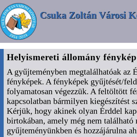
Csuka Zoltán Városi K
Helyismereti állomány fényké
A gyűjteményben megtalálhatóak az É
fényképek. A fényképek gyűjtését/fel
folyamatosan végezzük. A feltöltött f
kapcsolatban bármilyen kiegészítést s
Kérjük, hogy akinek olyan Érddel kapc
birtokában, amely még nem található
gyűjteményünkben és hozzájárulna ah