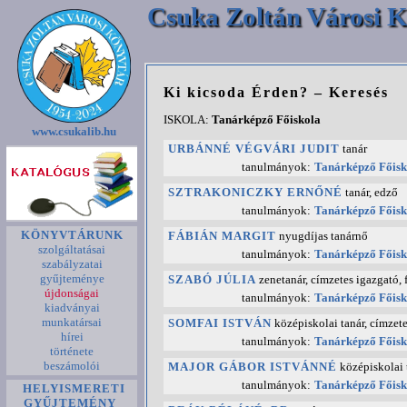
Csuka Zoltán Városi K
Ki kicsoda Érden? – Keresés
ISKOLA:
Tanárképző Főiskola
www.csukalib.hu
URBÁNNÉ VÉGVÁRI JUDIT
tanár
tanulmányok:
Tanárképző Főisk
SZTRAKONICZKY ERNŐNÉ
tanár, edző
tanulmányok:
Tanárképző Főisk
KÖNYVTÁRUNK
FÁBIÁN MARGIT
nyugdíjas tanárnő
szolgáltatásai
tanulmányok:
Tanárképző Főisk
szabályzatai
gyűjteménye
SZABÓ JÚLIA
zenetanár, címzetes igazgató, 
újdonságai
tanulmányok:
Tanárképző Főisk
kiadványai
munkatársai
SOMFAI ISTVÁN
középiskolai tanár, címzet
hírei
tanulmányok:
Tanárképző Főisk
története
beszámolói
MAJOR GÁBOR ISTVÁNNÉ
középiskolai 
tanulmányok:
Tanárképző Főisk
HELYISMERETI
GYŰJTEMÉNY