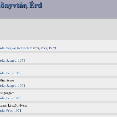
önyvtár, Érd
ola
magyar-történelem
szak,
Pécs
,
1979
ola
,
Szeged
,
1973
ola
,
Pécs
,
1968
főtanácsos
ola
,
Szeged
,
1961
es igazgató
ola
,
Pécs
,
1968
tanár, képzőművész
ola
,
Pécs
,
1971