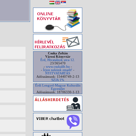
Csuka Zoltán
Városi Könyvtár
Érd, Hivatalnok utca 12.
23/365470
-
www.csukalib.hu
-
-
Írjon nekünk emailt!
-
NYITVATARTÁS
Adószámunk: 15440749-2-13
SZJA 1%
Érdi Lengyel-Magyar Kulturális
Egyesület
Adószámunk: 18706330-1-13