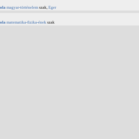
ola
magyar-történelem
szak,
Eger
ola
matematika-fizika-ének
szak