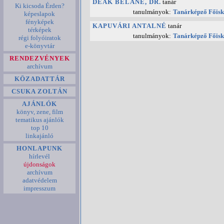
DEÁK BÉLÁNÉ, DR.
tanár
Ki kicsoda Érden?
tanulmányok:
Tanárképző Főisk
képeslapok
fényképek
KAPUVÁRI ANTALNÉ
tanár
térképek
tanulmányok:
Tanárképző Főisk
régi folyóiratok
e-könyvtár
RENDEZVÉNYEK
archívum
KÖZADATTÁR
CSUKA ZOLTÁN
AJÁNLÓK
könyv, zene, film
tematikus ajánlók
top 10
linkajánló
HONLAPUNK
hírlevél
újdonságok
archívum
adatvédelem
impresszum