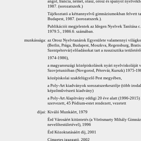
angol, francia, német, olasz, orosz és spanyol nyelvek
1987. (sorozatszerk.)
Tájékoztató a kéttannyelvű gimnáziumokban felvett t
Budapest, 1987. (sorozatszerk.).
Publikációi megjelentek az Idegen Nyelvek Tanítása c.
1979.5., 1986.6. számában.
munkássága:
az Orosz Nyelvtanárok Egyesülete valamennyi világk
(Berlin, Prága, Budapest, Moszkva, Regensburg, Bratis
Szentpétervár) előadásokat tart a russzisztika területér
1974-1986),
a magyarországi középiskolások nyári nyelviskoláját v
Szovjetunióban (Novgorod, Pétervár, Kurszk) 1975-19
középiskolai szakfelügyelő Pest megyében,
a Poly-Art kiadványok sorozatszerkesztője (több iroda
képzőművészeti kiadvány)
a Poly-Art Alapítvány eddigi 20 éve alatt (1996-2015) 2
szervezett, 45 Pódium-estet rendezett, vezetett
díjai:
Kiváló Munkáért, 1979
Érd Városáért kitüntetés (a Vörösmarty Mihály Gimná
nevelőtestületével), 1996
Érd Közoktatásáért díj, 2001
Címzetes igazgató, 2002