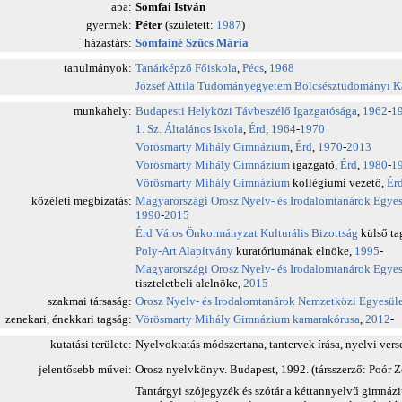
apa:
Somfai István
gyermek:
Péter
(született:
1987
)
házastárs:
Somfainé Szűcs Mária
tanulmányok:
Tanárképző Főiskola
,
Pécs
,
1968
József Attila Tudományegyetem
Bölcsésztudományi K
munkahely:
Budapesti Helyközi Távbeszélő Igazgatósága
,
1962
-
1
1. Sz. Általános Iskola
,
Érd
,
1964
-
1970
Vörösmarty Mihály Gimnázium
,
Érd
,
1970
-
2013
Vörösmarty Mihály Gimnázium
igazgató,
Érd
,
1980
-
1
Vörösmarty Mihály Gimnázium
kollégiumi vezető,
Ér
közéleti megbizatás:
Magyarországi Orosz Nyelv- és Irodalomtanárok Egyes
1990
-
2015
Érd Város Önkormányzat Kulturális Bizottság
külső ta
Poly-Art Alapítvány
kuratóriumának elnöke,
1995
-
Magyarországi Orosz Nyelv- és Irodalomtanárok Egyes
tiszteletbeli alelnöke,
2015
-
szakmai társaság:
Orosz Nyelv- és Irodalomtanárok Nemzetközi Egyesül
zenekari, énekkari tagság:
Vörösmarty Mihály Gimnázium kamarakórusa
,
2012
-
kutatási területe:
Nyelvoktatás módszertana, tantervek írása, nyelvi ver
jelentősebb művei:
Orosz nyelvkönyv. Budapest, 1992. (társszerző: Poór Z
Tantárgyi szójegyzék és szótár a kéttannyelvű gimná