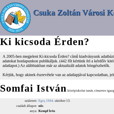
Csuka Zoltán Városi K
Ki kicsoda Érden?
A 2005-ben megjelent Ki-kicsoda Érden? című kiadványunk adatbázisá
adatokat honlapunkon publikáljuk. (442 főt kértünk fel a kérdőív kitölt
adatlapot.) Az alábbiakban már az aktualizált adatok böngészhetők.
Kérjük, hogy akinek észrevétele van az adatlapjával kapcsolatban, je
Somfai István
középiskolai tanár, címzetes igaz
született:
Eger
,
1944
. október 13.
családi állapot:
nős
anya:
Kempf Irén