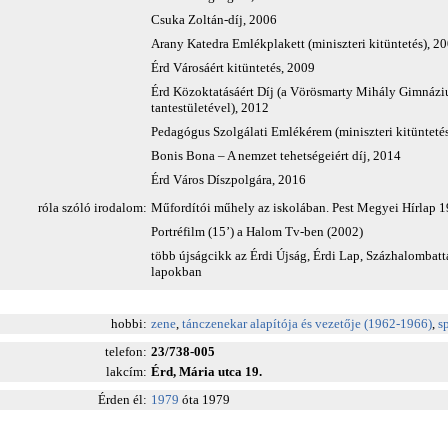
Csuka Zoltán-díj, 2006
Arany Katedra Emlékplakett (miniszteri kitüntetés), 2
Érd Városáért kitüntetés, 2009
Érd Közoktatásáért Díj (a Vörösmarty Mihály Gimnáz
tantestületével), 2012
Pedagógus Szolgálati Emlékérem (miniszteri kitünteté
Bonis Bona – A nemzet tehetségeiért díj, 2014
Érd Város Díszpolgára, 2016
róla szóló irodalom:
Műfordítói műhely az iskolában. Pest Megyei Hírlap 1
Portréfilm (15’) a Halom Tv-ben (2002)
több újságcikk az Érdi Újság, Érdi Lap, Százhalombat
lapokban
hobbi:
zene
,
tánczenekar alapítója és vezetője (1962-1966)
,
s
telefon:
23/738-005
lakcím:
Érd, Mária utca 19.
Érden él:
1979
óta 1979