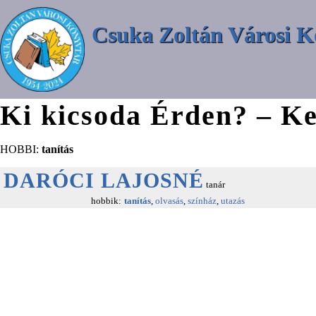
Csuka Zoltán Városi K
Ki kicsoda Érden? – Ke
HOBBI:
tanítás
DARÓCI LAJOSNÉ
tanár
hobbik:
tanítás
,
olvasás
,
színház
,
utazás