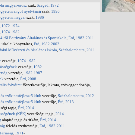
ola
magyar-orosz
szak,
Szeged
,
1972
egyetem
angol nyelvtanár
szak,
1996
egyetem
magyar
szak,
1986
,
1972
-
1974
,
1974
-
1982
94-től Batthyány Általános és Sportiskola
,
Érd
,
1982
-
2011
a
iskolai könyvtáros,
Érd
,
1982
-
2002
okú Művészeti és Általános Iskola
,
Százhalombatta
,
2011
-
t
vezetője,
1974
-
1982
zösségének
vezetője,
1982
-
ttság
vezetője,
1982
-
1987
ak
vezetője,
Érd
,
2008
-
lis folyóirat
főszerkesztője, lektora, szöveggondozója,
s szókincsfejlesztő klub
vezetője,
Százhalombatta
,
2012
s szókincsfejlesztő klub
vezetője,
Érd
,
2013
-
ségi tagja,
Érd
,
2014
-
sségének (KÉK)
vezetőségi tagja,
2014
-
g
alapító tagja és titkára,
Érd
,
2014
-
ság
felelős szerkesztője,
Érd
,
1982
-
2011
Társaság
,
1971
-