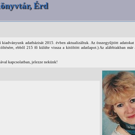
önyvtár, Érd
 kiadványunk adatbázisát 2015. évben aktualizáltuk. Az összegyűjtött adatoka
töltésére, ebből 215 fő küldte vissza a kitöltött adatlapot.) Az alábbiakban már 
jával kapcsolatban, jelezze nekünk!