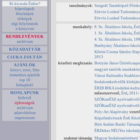
Ki kicsoda Érden?
tanulmányok:
Szegedi Tanárképző Főisk
képeslapok
Eötvös Loránd Tudomány
fényképek
Eötvös Loránd Tudomány
térképek
régi folyóiratok
munkahely:
8. Sz. Általános Iskola
,
Érd
e-könyvtár
1. Sz. Általános Iskola
,
Érd
RENDEZVÉNYEK
4. Sz. Általános Iskola, 19
archívum
Batthyány Általános Iskol
KÖZADATTÁR
Kőrösi Csoma Sándor Alapf
2013
CSUKA ZOLTÁN
közéleti megbizatás:
Bottyán János Úttörőcsapa
AJÁNLÓK
magyart tanítók munkakö
könyv, zene, film
tematikus ajánlók
Városi Kulturális Szakbizo
top 10
Irodalomkedvelők klubján
linkajánló
ÉRDI IRKA irodalmi-kulturá
HONLAPUNK
műsorszervező,
Érd
,
2011
-
hírlevél
SZÓKratÉSZ nyelvművelő é
újdonságok
SZÓKratÉSZ nyelvművelő é
archívum
Poly-Art Alapítvány
vezető
adatvédelem
impresszum
Képzőművészek Érdi Közö
Bíró András Baráti Társasá
ÉRDekes NÉGYes iskolaúj
szakmai társaság:
Magyar Irodalomtörténeti 