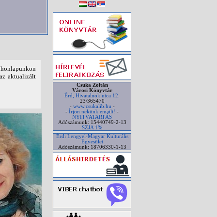
t honlapunkon
az aktualizált
Csuka Zoltán
Városi Könyvtár
Érd, Hivatalnok utca 12.
23/365470
-
www.csukalib.hu
-
-
Írjon nekünk emailt!
-
NYITVATARTÁS
Adószámunk: 15440749-2-13
SZJA 1%
Érdi Lengyel-Magyar Kulturális
Egyesület
Adószámunk: 18706330-1-13