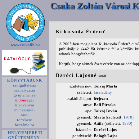
Csuka Zoltán Városi K
Ki kicsoda Érden?
A 2005-ben megjelent Ki-kicsoda Érden? című
www.csukalib.hu
publikáljuk. (442 főt kértünk fel a kérdőív ki
adatok böngészhetők.
Kérjük, hogy akinek észrevétele van az adatlap
Daróci Lajosné
tanár
KÖNYVTÁRUNK
szolgáltatásai
születési név:
Tolvaj Márta
szabályzatai
született:
Jászladány
gyűjteménye
családi állapot:
férjezett
újdonságai
anya:
Bali Piroska
kiadványai
munkatársai
apa:
Tolvaj István
hírei
gyermek:
Márta
(született:
1978
)
története
gyermek:
Attila
(született:
1980
)
beszámolói
házastárs:
Daróci Lajos
HELYISMERETI
gondviselő:
Balogh Lajos
GYŰJTEMÉNY