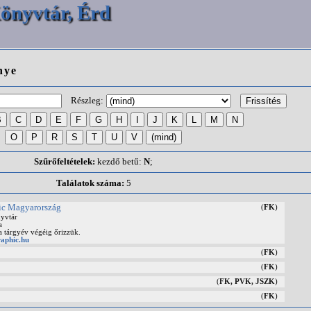
önyvtár, Érd
nye
Részleg:
Szűrőfeltételek:
kezdő betű:
N
;
Találatok száma:
5
ic Magyarország
(
FK
)
yvtár
a
 tárgyév végéig őrizzük.
aphic.hu
(
FK
)
(
FK
)
(
FK, PVK, JSZK
)
(
FK
)