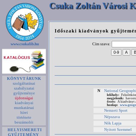
Csuka Zoltán Városi K
Időszaki kiadványok gyűjtemé
Cím szava:
www.csukalib.hu
KÖNYVTÁRUNK
szolgáltatásai
szabályzatai
N
National Geograph
gyűjteménye
lelőhely:
Felnőttkön
újdonságai
megjelenik:
havont
őrzés:
A kiadványt a
kiadványai
honlap:
www.geogr
munkatársai
Nemzeti Sport
hírei
Népszava
története
beszámolói
Nők Lapja
Nyitott Szemmel
HELYISMERETI
GYŰJTEMÉNY