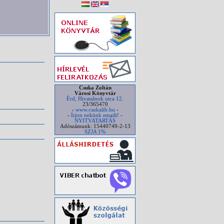
Csuka Zoltán
Városi Könyvtár
Érd, Hivatalnok utca 12.
23/365470
-
www.csukalib.hu
-
-
Írjon nekünk emailt!
-
NYITVATARTÁS
Adószámunk: 15440749-2-13
SZJA 1%