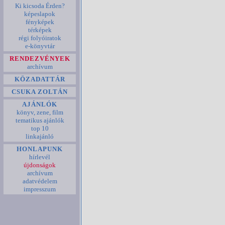
Ki kicsoda Érden?
képeslapok
fényképek
térképek
régi folyóiratok
e-könyvtár
RENDEZVÉNYEK
archívum
KÖZADATTÁR
CSUKA ZOLTÁN
AJÁNLÓK
könyv, zene, film
tematikus ajánlók
top 10
linkajánló
HONLAPUNK
hírlevél
újdonságok
archívum
adatvédelem
impresszum