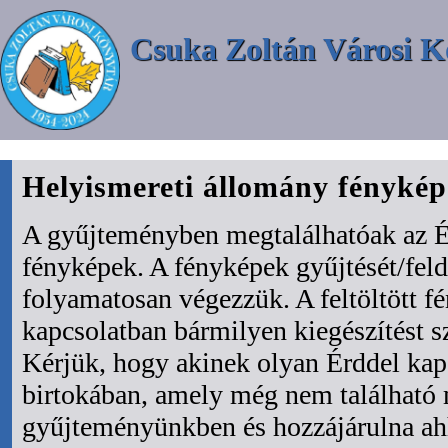
Csuka Zoltán Városi K
Helyismereti állomány fényké
A gyűjteményben megtalálhatóak az É
fényképek. A fényképek gyűjtését/fel
folyamatosan végezzük. A feltöltött f
kapcsolatban bármilyen kiegészítést s
Kérjük, hogy akinek olyan Érddel kapc
birtokában, amely még nem található
gyűjteményünkben és hozzájárulna ah