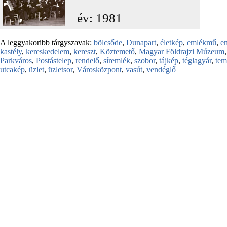
év: 1981
A leggyakoribb tárgyszavak:
bölcsőde
,
Dunapart
,
életkép
,
emlékmű
,
e
kastély
,
kereskedelem
,
kereszt
,
Köztemető
,
Magyar Földrajzi Múzeum
Parkváros
,
Postástelep
,
rendelő
,
síremlék
,
szobor
,
tájkép
,
téglagyár
,
te
utcakép
,
üzlet
,
üzletsor
,
Városközpont
,
vasút
,
vendéglő