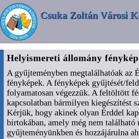
Csuka Zoltán Városi K
Helyismereti állomány fényké
A gyűjteményben megtalálhatóak az É
fényképek. A fényképek gyűjtését/fel
folyamatosan végezzük. A feltöltött f
kapcsolatban bármilyen kiegészítést s
Kérjük, hogy akinek olyan Érddel kapc
birtokában, amely még nem található
gyűjteményünkben és hozzájárulna ah