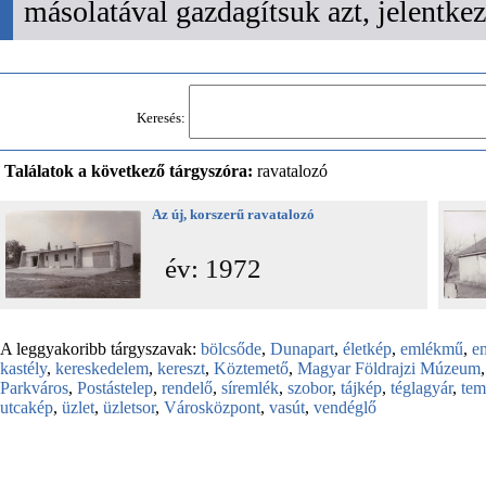
másolatával gazdagítsuk azt, jelentk
Keresés:
Találatok a következő tárgyszóra:
ravatalozó
Az új, korszerű ravatalozó
év: 1972
A leggyakoribb tárgyszavak:
bölcsőde
,
Dunapart
,
életkép
,
emlékmű
,
e
kastély
,
kereskedelem
,
kereszt
,
Köztemető
,
Magyar Földrajzi Múzeum
Parkváros
,
Postástelep
,
rendelő
,
síremlék
,
szobor
,
tájkép
,
téglagyár
,
te
utcakép
,
üzlet
,
üzletsor
,
Városközpont
,
vasút
,
vendéglő