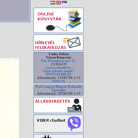
Csuka Zoltán
Városi Könyvtár
Érd, Hivatalnok utca 12.
23/365470
-
www.csukalib.hu
-
-
Írjon nekünk emailt!
-
NYITVATARTÁS
Adószámunk: 15440749-2-13
SZJA 1%
Érdi Lengyel-Magyar Kulturális
Egyesület
Adószámunk: 18706330-1-13