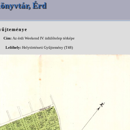
önyvtár, Érd
gyűjteménye
Cím:
Az érdi Weekend IV. üdülőtelep térképe
Lelőhely:
Helytörténeti Gyűjtemény (T48)