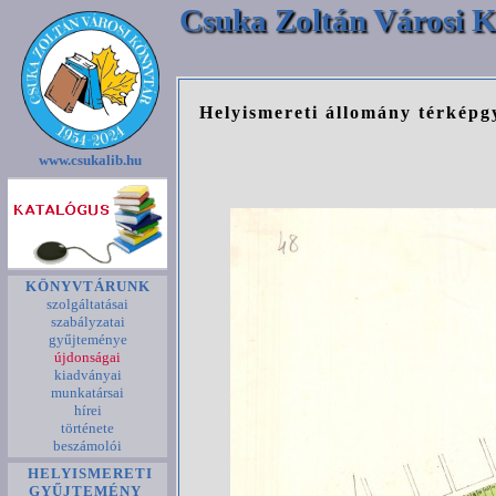
Csuka Zoltán Városi K
Helyismereti állomány térkép
www.csukalib.hu
KÖNYVTÁRUNK
szolgáltatásai
szabályzatai
gyűjteménye
újdonságai
kiadványai
munkatársai
hírei
története
beszámolói
HELYISMERETI
GYŰJTEMÉNY