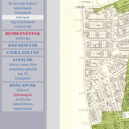
Ki kicsoda Érden?
képeslapok
fényképek
térképek
régi folyóiratok
e-könyvtár
RENDEZVÉNYEK
archívum
KÖZADATTÁR
CSUKA ZOLTÁN
AJÁNLÓK
könyv, zene, film
tematikus ajánlók
top 10
linkajánló
HONLAPUNK
hírlevél
újdonságok
archívum
adatvédelem
impresszum