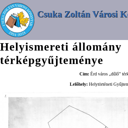
Csuka Zoltán Városi K
Helyismereti állomány
térképgyűjteménye
Cím:
Érd város „dűlő” tér
Lelőhely:
Helytörténeti Gyűjte