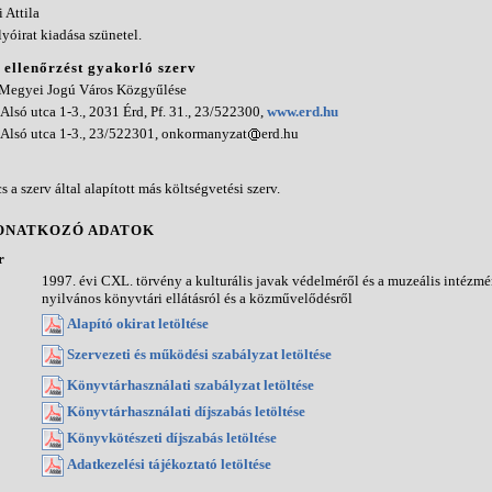
 Attila
lyóirat kiadása szünetel.
i ellenőrzést gyakorló szerv
 Megyei Jogú Város Közgyűlése
 Alsó utca 1-3., 2031 Érd, Pf. 31., 23/522300,
www.erd.hu
 Alsó utca 1-3., 23/522301, onkormanyzat
erd.hu
s a szerv által alapított más költségvetési szerv.
ONATKOZÓ ADATOK
r
1997. évi CXL. törvény a kulturális javak védelméről és a muzeális intézmé
nyilvános könyvtári ellátásról és a közművelődésről
Alapító okirat letöltése
Szervezeti és működési szabályzat letöltése
Könyvtárhasználati szabályzat letöltése
Könyvtárhasználati díjszabás letöltése
Könyvkötészeti díjszabás letöltése
Adatkezelési tájékoztató letöltése