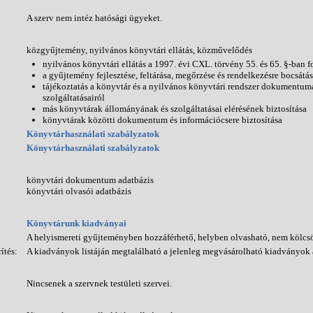
A szerv nem intéz hatósági ügyeket.
közgyűjtemény, nyilvános könyvtári ellátás, közművelődés
nyilvános könyvtári ellátás a 1997. évi CXL. törvény 55. és 65. §-ban fo
a gyűjtemény fejlesztése, feltárása, megőrzése és rendelkezésre bocsátá
tájékoztatás a könyvtár és a nyilvános könyvtári rendszer dokumentuma
szolgáltatásairól
más könyvtárak állományának és szolgáltatásai elérésének biztosítása
könyvtárak közötti dokumentum és információcsere biztosítása
Könyvtárhasználati szabályzatok
Könyvtárhasználati szabályzatok
könyvtári dokumentum adatbázis
könyvtári olvasói adatbázis
Könyvtárunk kiadványai
A helyismereti gyűjteményben hozzáférhető, helyben olvasható, nem kölcs
ítés:
A kiadványok listáján megtalálható a jelenleg megvásárolható kiadványok 
Nincsenek a szervnek testületi szervei.