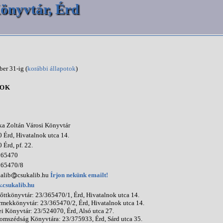
önyvtár, Érd
ber 31-ig (
korábbi állapotok
)
TOK
a Zoltán Városi Könyvtár
 Érd, Hivatalnok utca 14.
 Érd, pf. 22.
365470
365470/8
alib
csukalib.hu
Írjon nekünk emailt!
.csukalib.hu
őttkönyvtár: 23/365470/1, Érd, Hivatalnok utca 14.
mekkönyvtár: 23/365470/2, Érd, Hivatalnok utca 14.
i Könyvtár: 23/524070, Érd, Alsó utca 27.
omszédság Könyvtára: 23/375933, Érd, Sárd utca 35.