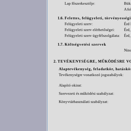
Lap főszerkesztője:
Büki
A fo
1.6.
Felettes, felügyeleti, törvényesség
Felügyeleti szerv:
Érd
Felügyeleti szerv elérhetőségei:
Érd,
Felügyeleti szerv ügyfélszolgálata:
Érd,
1.7.
Költségvetési szervek
Ninc
2.
TEVÉKENYSÉGRE, MŰKÖDÉSRE V
Alaptevékenység, feladatkör, hatáskö
Tevékenységre vonatkozó jogszabályok:
Alapító okirat:
Szervezeti és működési szabályzat:
Könyvtárhasználati szabályzat: