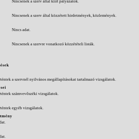
Nincsenek a szerv által kiírt pályázatok.
Nincsenek a szerv által közzétett hirdetmények, közlemények.
Nincs adat.
Nincsenek a szervre vonatkozó közzétételi listák.
zések
téntek a szervnél nyilvános megállapításokat tartalmazó vizsgálatok.
sei
téntek számvevőszéki vizsgálatok.
téntek egyéb vizsgálatok.
ítmény
dat.
dat.