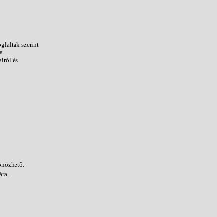
glaltak szerint
sa
iról és
önözhető.
ára.