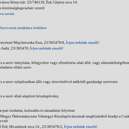
városi Könyvtár: 23/746118, Érd, Gépész utca 14.
s közönségkapcsolati vezető
va tartás
Szervezeti struktúra letöltése
estyénné Majchrowska Ewa, 23/365470/6,
Írjon nekünk emailt!
 Judit, 23/365470,
Írjon nekünk emailt!
s a szerv irányítása, felügyelete vagy ellenőrzése alatt álló, vagy alárendeltségé
eladatot ellátó szerv.
s a szerv tulajdonában álló vagy részvételével működő gazdasági szervezet.
s a szerv által alapított közalapítvány.
-part irodalmi, kulturális és társadalmi folyóirat
 Megye Önkormányzata Vármegye Közalapítványának megbízásából kiadja a Csuk
yvtár
 Érd, Hivatalnok utca 14., 23/365470/2,
Írjon nekünk emailt!