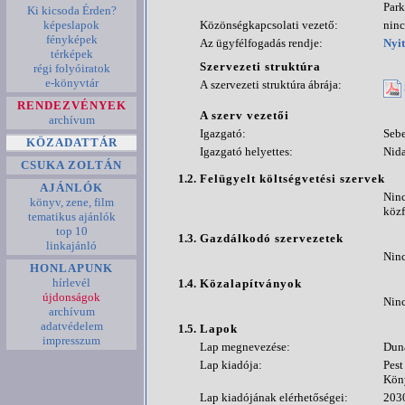
Park
Ki kicsoda Érden?
képeslapok
Közönségkapcsolati vezető:
ninc
fényképek
Az ügyfélfogadás rendje:
Nyit
térképek
Szervezeti struktúra
régi folyóiratok
e-könyvtár
A szervezeti struktúra ábrája:
RENDEZVÉNYEK
A szerv vezetői
archívum
Igazgató:
Seb
KÖZADATTÁR
Igazgató helyettes:
Nida
CSUKA ZOLTÁN
1.2.
Felügyelt költségvetési szervek
AJÁNLÓK
Ninc
könyv, zene, film
közf
tematikus ajánlók
top 10
1.3.
Gazdálkodó szervezetek
linkajánló
Ninc
HONLAPUNK
hírlevél
1.4.
Közalapítványok
újdonságok
Ninc
archívum
adatvédelem
1.5.
Lapok
impresszum
Lap megnevezése:
Duna
Lap kiadója:
Pest
Kön
Lap kiadójának elérhetőségei:
2030