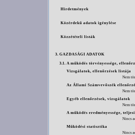
Hirdetmények
Közérdekű adatok igénylése
Közzétételi listák
3.
GAZDASÁGI ADATOK
3.1.
A működés törvényessége, ellenőr
Vizsgálatok, ellenőrzések listája
Nem tör
Az Állami Számvevőszék ellenőrzé
Nem tör
Egyéb ellenőrzések, vizsgálatok
Nem tör
A működés eredményessége, teljes
Nincs a
Működési statisztika
Nincs a