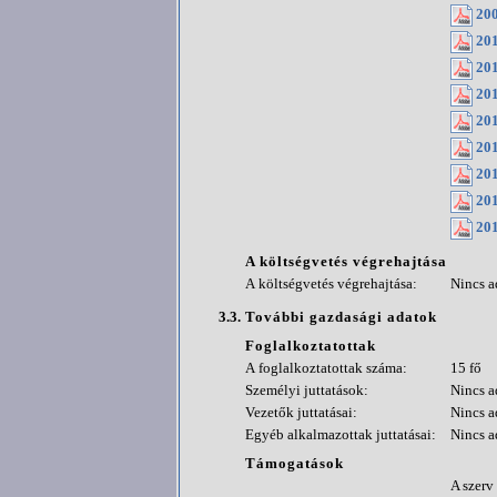
200
201
201
201
201
201
201
201
201
A költségvetés végrehajtása
A költségvetés végrehajtása:
Nincs a
3.3.
További gazdasági adatok
Foglalkoztatottak
A foglalkoztatottak száma:
15 fő
Személyi juttatások:
Nincs a
Vezetők juttatásai:
Nincs a
Egyéb alkalmazottak juttatásai:
Nincs a
Támogatások
A szerv