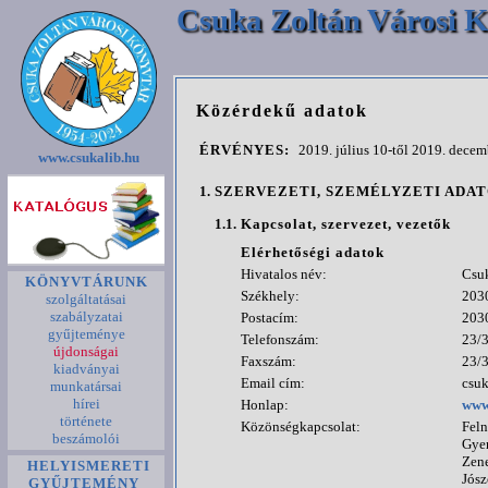
Csuka Zoltán Városi K
Közérdekű adatok
ÉRVÉNYES:
2019. július 10-től 2019. decem
www.csukalib.hu
1.
SZERVEZETI, SZEMÉLYZETI ADA
1.1.
Kapcsolat, szervezet, vezetők
Elérhetőségi adatok
Hivatalos név:
Csuk
KÖNYVTÁRUNK
Székhely:
2030
szolgáltatásai
szabályzatai
Postacím:
2030
gyűjteménye
Telefonszám:
23/
újdonságai
Faxszám:
23/
kiadványai
Email cím:
csuk
munkatársai
hírei
Honlap:
www
története
Közönségkapcsolat:
Feln
beszámolói
Gyer
Zene
HELYISMERETI
Jósz
GYŰJTEMÉNY